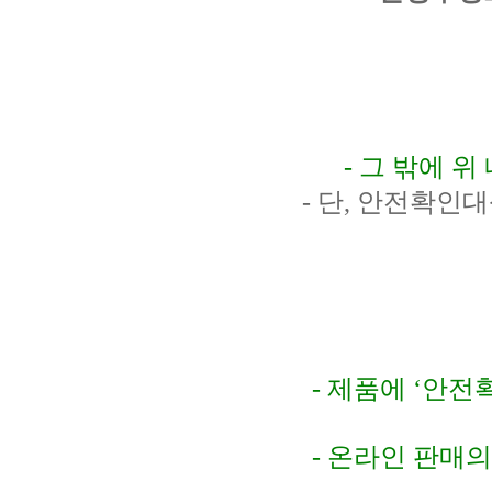
-
그 밖에 위
-
단
,
안전확인대
-
제품에
‘
안전
-
온라인 판매의