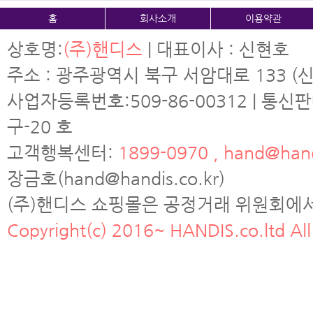
홈
회사소개
이용약관
상호명:
(주)핸디스
| 대표이사 : 신현호
주소 : 광주광역시 북구 서암대로 133 (신
사업자등록번호:509-86-00312 | 통신
구-20 호
고객행복센터:
1899-0970 , hand@hand
장금호(hand@handis.co.kr)
(주)핸디스 쇼핑몰은 공정거래 위원회에
Copyright(c) 2016~ HANDIS.co.ltd All