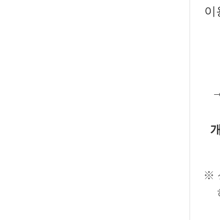
이
개
※