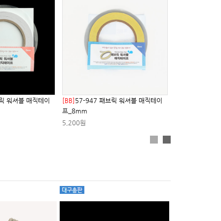
브릭 워셔블 매직테이
[BB]
57-947 패브릭 워셔블 매직테이
프_8mm
5,200원