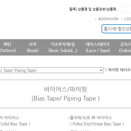
필독] 상품명 및 상품정보(상품페..
필독] 판매 중단 패턴상품 안내 ..
BOOKMARK
LO
필독] 원단 판매가격 변경 안내 ..
확인] 7월 신규 등록상품 안내..
롤/다량 할인상
패턴
서적
기초부자재/실
레이스/테이프
금속/
(Pattern)
(Book)
(Basic Subsid...)
(Lace / Tape)
(Subsi
>
파이핑 테이프(Pi
바이어스/파이핑
(Bias Tape/ Piping Tape )
지 바이어스
플라워/도트 外 바이어스
 Solid Bias Tape )
( Polka-Dot/Stripe Bias Tape )