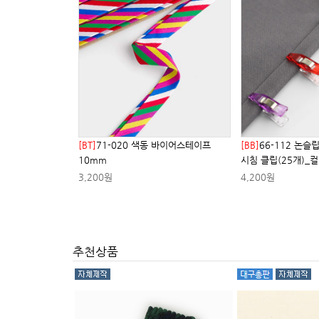
[BT]
71-020 색동 바이어스테이프
[BB]
66-112 논슬
10mm
시침 클립(25개)_컬러
3,200원
4,200원
추천상품