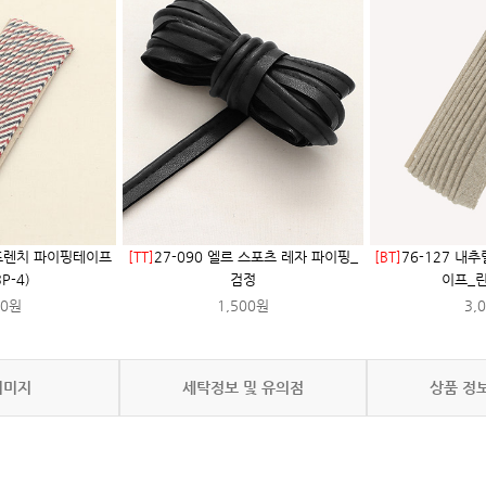
 프렌치 파이핑테이프
[TT]
27-090 엘르 스포츠 레자 파이핑_
[BT]
76-127 내
P-4)
검정
이프_
00원
1,500원
3,
이미지
세탁정보 및 유의점
상품 정