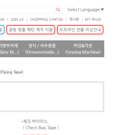
Select Language
▼
GIN
JOIN US
SHOPPING CART(
0
)
게시판
MY PAGE
품
공방 맞춤 패턴 제작 지원
오프라인 전용 미싱안내
가방부자재
장식 / 자수용품
미싱&가전
diary M...)
(Ornamentatio...)
(Sewing Machine)
ping Tape)
체크 바이어스
( Check Bias Tape )