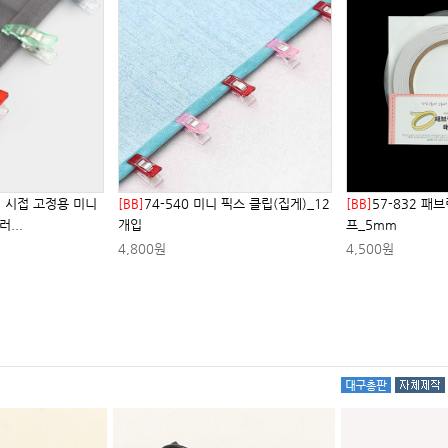
립 시접 고정용 미니
[BB]
74-540 미니 픽스 클립(집게)_12
[BB]
57-832 패
...
개입
프_5mm
4,800원
4,500원