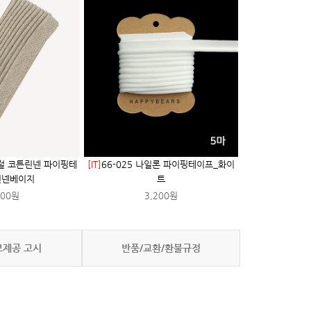
추럴 코튼린넨 파이핑테
[IT]
66-025 나일론 파이핑테이프_화이
린넨베이지
트
000원
3,200원
보제공 고시
반품/교환/환불규정