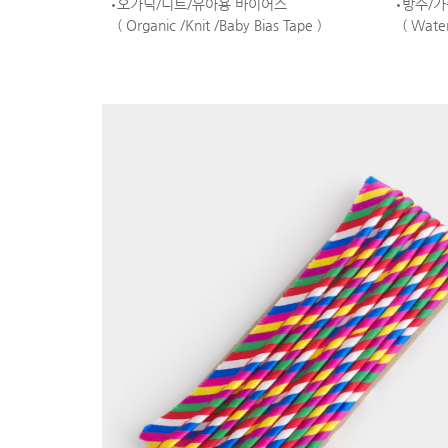
오가닉/니트/유아용 바이어스
방수/가
( Organic /Knit /Baby Bias Tape )
( Water