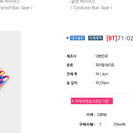
죽 바이어스
골덴 바이어스
proof Bias Tape )
( Corduroy Bias Tape )
[BT]
71-
제조사
: 대한민국
종류
: 파이핑 테이프
전체 폭
: 약 1.3cm
총 길이
: 약 270cm
두께/유연성/스판성 기준
가격 :
3,200원
구매수량 :
270cm/팩