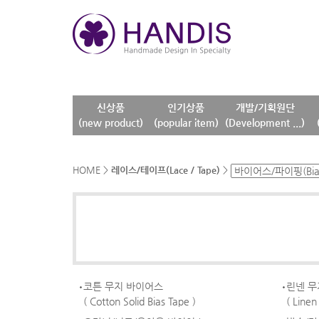
신상품
인기상품
개발/기획원단
(new product)
(popular item)
(Development ...)
HOME
>
레이스/테이프(Lace / Tape)
>
코튼 무지 바이어스
린넨 무
( Cotton Solid Bias Tape )
( Linen