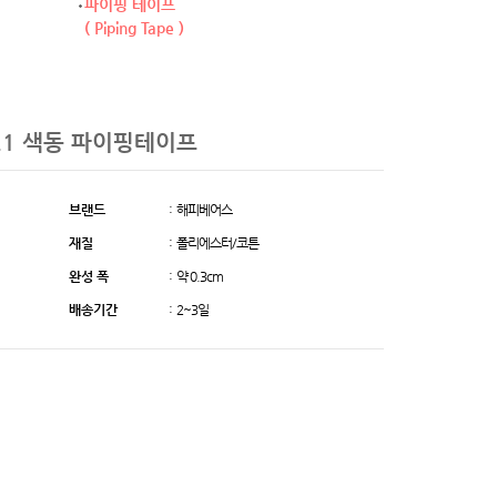
파이핑 테이프
( Piping Tape )
021 색동 파이핑테이프
브랜드
: 해피베어스
재질
: 폴리에스터/코튼
완성 폭
: 약 0.3cm
배송기간
: 2~3일