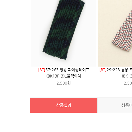
[BT]
57-263 앙앙 파이핑테이프
[BT]
29-223 봉봉
(BK13P-3)_블랙와치
(BK13
2,500원
2,5
상품설명
상품