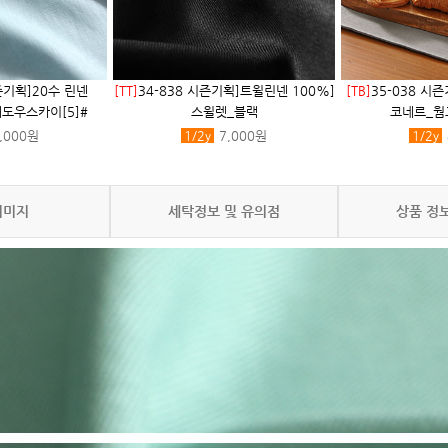
즌기획]20수 린넨
[TT]
34-838 시즌기획]트윌린넨 100%]
[TB]
35-038 시
쉐도우스카이[5]#
스윌렛_블랙
코네르_웜그
,000원
1/2
y
7,000원
1/2
y
이미지
세탁정보 및 유의점
상품 정