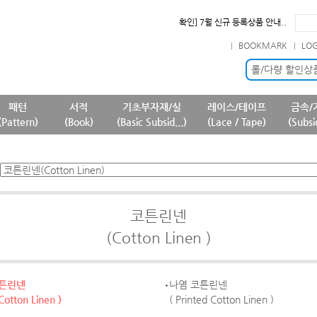
필독] 판매 중단 패턴상품 안내 ..
필독] 상품명 및 상품정보(상품페..
BOOKMARK
LO
필독] 원단 판매가격 변경 안내 ..
확인] 7월 신규 등록상품 안내..
롤/다량 할인상
패턴
서적
기초부자재/실
레이스/테이프
금속/
(Pattern)
(Book)
(Basic Subsid...)
(Lace / Tape)
(Subsi
코튼린넨
(Cotton Linen )
코튼린넨
나염 코튼린넨
 Cotton Linen )
( Printed Cotton Linen )