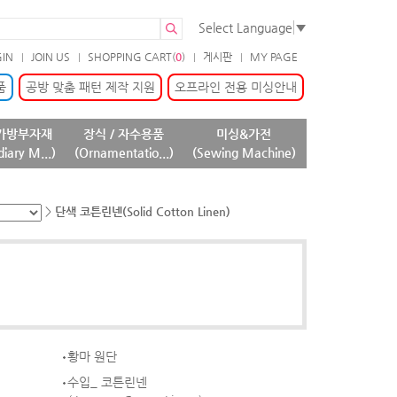
Select Language
▼
GIN
JOIN US
SHOPPING CART(
0
)
게시판
MY PAGE
품
공방 맞춤 패턴 제작 지원
오프라인 전용 미싱안내
가방부자재
장식 / 자수용품
미싱&가전
diary M...)
(Ornamentatio...)
(Sewing Machine)
>
단색 코튼린넨(Solid Cotton Linen)
황마 원단
수입_ 코튼린넨