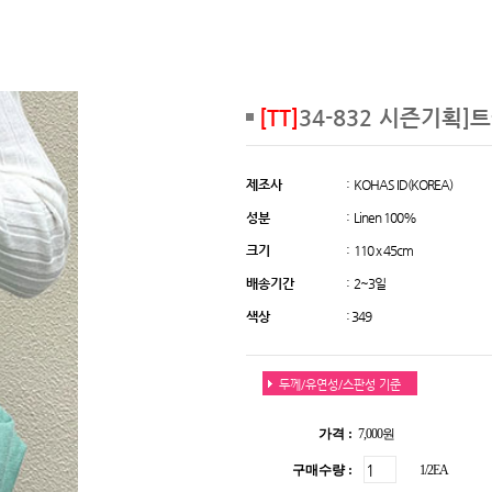
[TT]
34-832 시즌기획]
제조사
: KOHAS ID(KOREA)
성분
: Linen 100%
크기
: 110 x 45cm
배송기간
: 2~3일
색상
: 349
두께/유연성/스판성 기준
가격 :
7,000원
구매수량 :
1/2EA