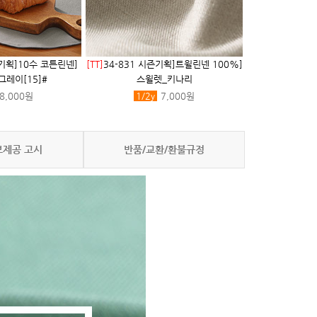
즌기획]10수 코튼린넨]
[TT]
34-831 시즌기획]트윌린넨 100%]
레이[15]#
스윌렛_키나리
8,000원
1/2
y
7,000원
보제공 고시
반품/교환/환불규정