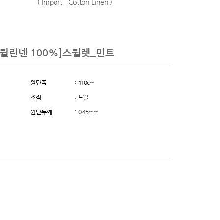
( Import_ Cotton Linen )
트윌린넨 100%]스윌렛_민트
원단폭
: 110cm
조직
: 트윌
원단두께
: 0.45mm