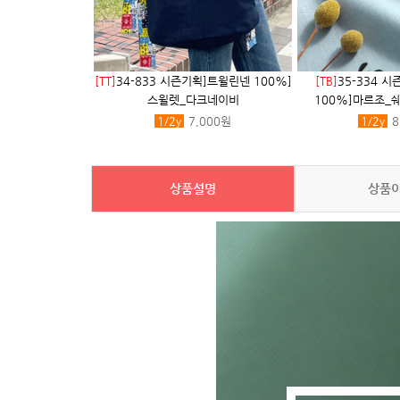
[TT]
34-833 시즌기획]트윌린넨 100%]
[TB]
35-334 시
스윌렛_다크네이비
100%]마르조_
1/2
y
7,000원
1/2
y
8
상품설명
상품