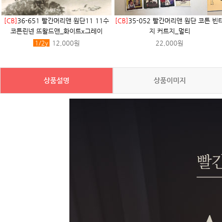
[CB]
36-651 빨간머리앤 원단11 11수
[CB]
35-052 빨간머리앤 원단 코튼 빈
코튼린넨 뜨왈드앤_화이트x그레이
지 커트지_멀티
1/2
y
12,000원
22,000원
상품설명
상품이미지