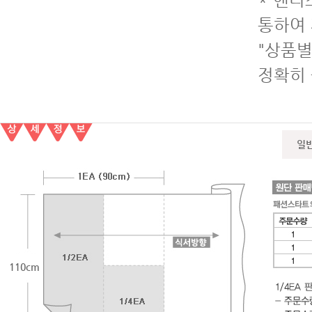
* 핸디
통하여 
"상품별
정확히
일
110cm