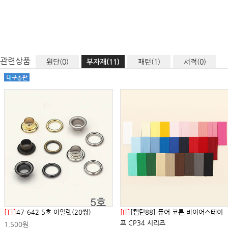
관련상품
원단(0)
부자재(11)
패턴(1)
서적(0)
[TT]
47-642 5호 아일렛(20쌍)
[IT]
[캡틴88] 퓨어 코튼 바이어스테이
프 CP34 시리즈
1,500원