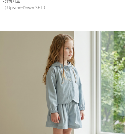
상하세트
( Up-and-Down SET )