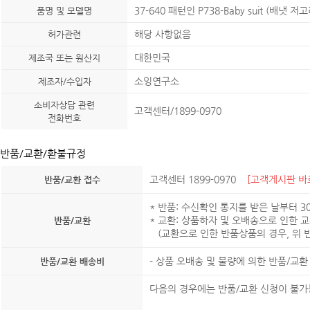
37-640 패턴인 P738-Baby suit (배냇 저고
품명 및 모델명
해당 사항없음
허가관련
대한민국
제조국 또는 원산지
소잉연구소
제조자/수입자
소비자상담 관련
고객센터/1899-0970
전화번호
반품/교환/환불규정
고객센터 1899-0970
[고객게시판 바
반품/교환 접수
* 반품: 수신확인 통지를 받은 날부터 
* 교환: 상품하자 및 오배송으로 인한 
반품/교환
(교환으로 인한 반품상품의 경우, 위 반
- 상품 오배송 및 불량에 의한 반품/교
반품/교환 배송비
다음의 경우에는 반품/교환 신청이 불가