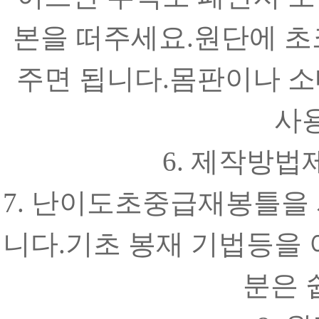
본을 떠주세요.원단에 초
주면 됩니다.몸판이나 소
사
6. 제작방
7. 난이도초중급재봉틀을
니다.기초 봉재 기법등을
분은 