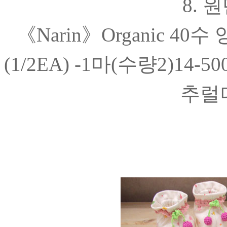
8. 
《Narin》Organic 
(1/2EA) -1마(수량2)1
추럴더