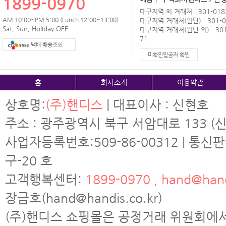
1899-0970
대구지역 외 거래처 : 301-0183
AM 10:00~PM 5:00 (Lunch 12:00~13:00)
대구지역 거래처(원단) : 301-0
Sat, Sun, Holiday OFF
대구지역 거래처(원단 외) : 301
71
택배 배송조회
미확인입금자 확인
홈
회사소개
이용약관
상호명:
(주)핸디스
| 대표이사 : 신현호
주소 : 광주광역시 북구 서암대로 133 (신
사업자등록번호:509-86-00312 | 통신
구-20 호
고객행복센터:
1899-0970 , hand@hand
장금호(hand@handis.co.kr)
(주)핸디스 쇼핑몰은 공정거래 위원회에