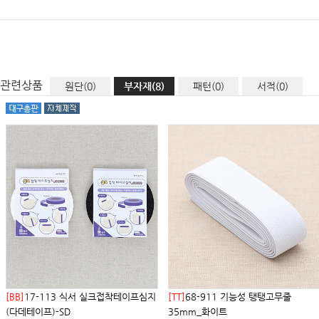
관련상품
원단(0)
부자재(8)
패턴(0)
서적(0)
[BB]
17-113 식서 실크접착테이프심지
[TT]
68-911 기능성 탱탱고무줄
(다데테이프)-SD
35mm_화이트