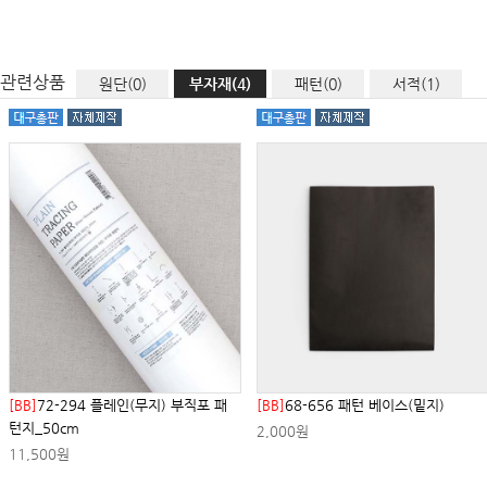
관련상품
원단(0)
부자재(4)
패턴(0)
서적(1)
[BB]
72-294 플레인(무지) 부직포 패
[BB]
68-656 패턴 베이스(밑지)
턴지_50cm
2,000원
11,500원