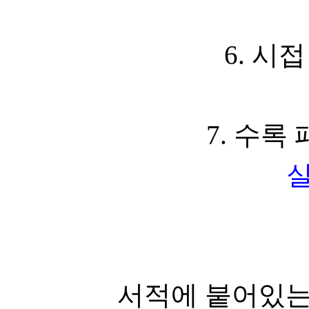
6. 시접
7. 수록 
실
서적에 붙어있는