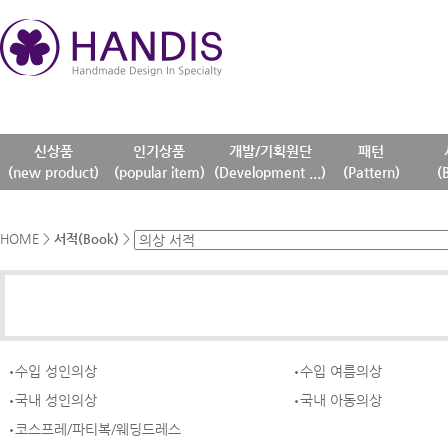
신상품
인기상품
개발/기획원단
패턴
(new product)
(popular item)
(Development ...)
(Pattern)
(
HOME
>
서적(Book)
>
수입 성인의상
수입 여름의상
국내 성인의상
국내 아동의상
코스프레/파티복/웨딩드레스