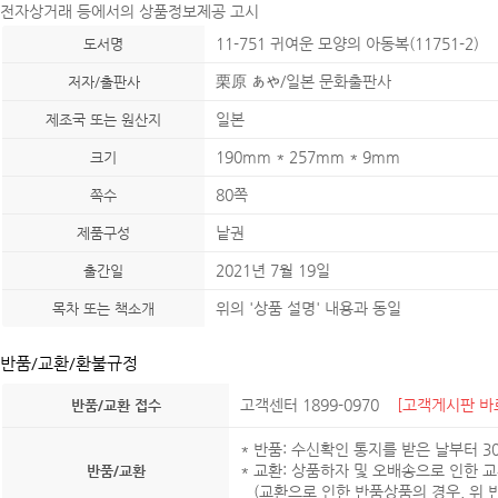
전자상거래 등에서의 상품정보제공 고시
11-751 귀여운 모양의 아동복(11751-2)
도서명
栗原 あや/일본 문화출판사
저자/출판사
일본
제조국 또는 원산지
190mm * 257mm * 9mm
크기
80쪽
쪽수
낱권
제품구성
2021년 7월 19일
출간일
위의 '상품 설명' 내용과 동일
목차 또는 책소개
반품/교환/환불규정
고객센터 1899-0970
[고객게시판 바
반품/교환 접수
* 반품: 수신확인 통지를 받은 날부터 
* 교환: 상품하자 및 오배송으로 인한 
반품/교환
(교환으로 인한 반품상품의 경우, 위 반