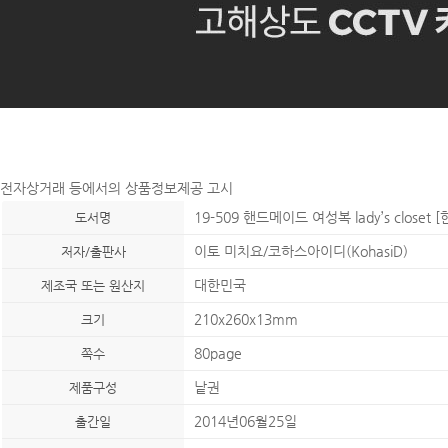
전자상거래 등에서의 상품정보제공 고시
19-509 핸드메이드 여성복 lady’s closet
도서명
이토 미치요/코하스아이디(KohasiD)
저자/출판사
대한민국
제조국 또는 원산지
210x260x13mm
크기
80page
쪽수
낱권
제품구성
2014년06월25일
출간일