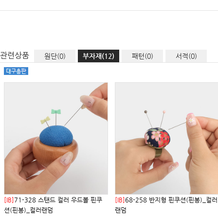
관련상품
원단(0)
부자재(12)
패턴(0)
서적(0)
[IB]
71-328 스탠드 컬러 우드볼 핀쿠
[IB]
68-258 반지형 핀쿠션(핀봉)_컬러
션(핀봉)_컬러랜덤
랜덤