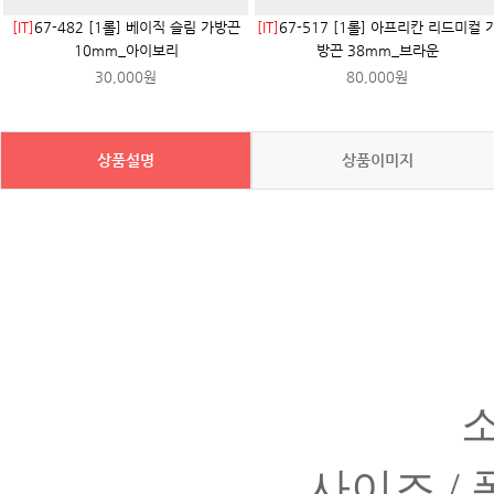
[IT]
67-482 [1롤] 베이직 슬림 가방끈
[IT]
67-517 [1롤] 아프리칸 리드미컬 
10mm_아이보리
방끈 38mm_브라운
30,000원
80,000원
상품설명
상품이미지
사이즈 / 