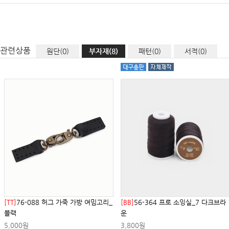
관련상품
원단(0)
부자재(8)
패턴(0)
서적(0)
[TT]
76-088 허그 가죽 가방 여밈고리_
[BB]
56-364 프로 소잉실_7 다크브라
블랙
운
5,000원
3,800원