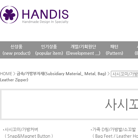
신상품
인기상품
개발/기획원단
패턴
(new product)
(popular item)
(Development ...)
(Pattern)
(
HOME
>
금속/가방부자재(Subsidiary Material_ Metal, Bag)
>
Leather Zipper)
사시꼬
사시꼬미/가방커버
가죽 D링/가방발/소꼬발
( Snap&Magnet Button )
( Bag Feet / Leather Ho