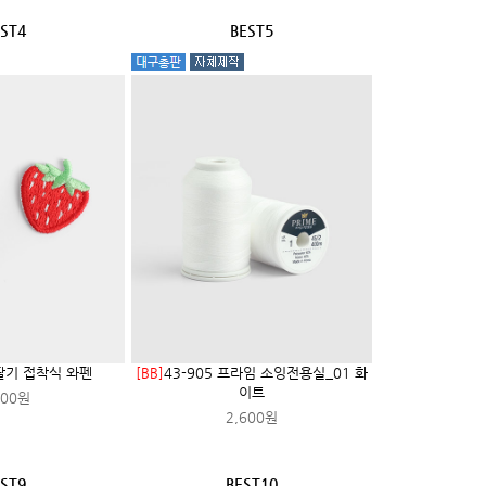
ST4
BEST5
 딸기 접착식 와펜
[BB]
43-905 프라임 소잉전용실_01 화
이트
200원
2,600원
ST9
BEST10