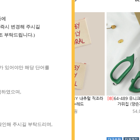
,
등에
 즉시 변경해 주시길
조 부탁드립니다.)
자료가 있어야만 해당 단어를
검하였으며,
론 매트(다리미 스펀
[TT]
72-731 MADE BY 내추럴 직조라
[IB]
64-489 유
0X50cm
벨_베이지×레드
가위집 (양손
00원
1,400원
54,
꼭 확인해 주시길 부탁드리며,