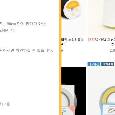
또는 90cm 단위 판매가 아닌
있습니다.
인 프라임 소잉전용실
[BB]
75-938 파인 프라임 소잉전용실
[BB]
32-354 오
 화이트
_31 블랙
화
00원
2,800원
2,
클릭하시면 확인하실 수 있습니다.
) >를