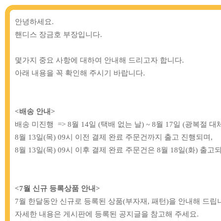
안녕하세요
.
핸디스 장금호 부장입니다
.
몇가지 중요 사항에 대하여 안내해 드리고자 합니다
.
아래 내용을 꼭 확인해 주시기 바랍니다
.
신상품
인기상품
개발/기획원단
(new product)
(popular item)
(Development ...)
소잉DIY 도매 전문, 
<배송 안내>
배송 미진행 => 8월 14일 (택배 없는 날) ~ 8월 17일 (광복절 
회사소개, 주요 상품소개, 도매
8월 13일(목) 09시 이전 결제 완료 주문건까지 출고 진행되며,
8월 13일(목) 09시 이후 결제 완료 주문건은 8월 18일(화) 
<7
월 신규 등록상품 안내>
7월 한달동안 신규로 등록된 상품
(
부자재, 패턴
)
을 안내해 드립
자세한 내용은 게시판에 등록된 공지글을 참고해 주세요
.
부자재