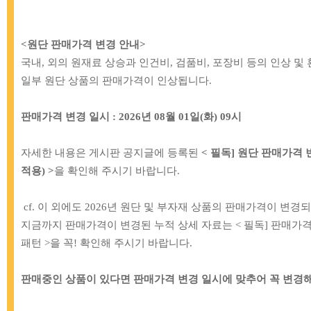
New product
<원단 판매가격 변경 안내
>
국내, 외의 원재료 상승과 인건비, 검품비, 포장비 등의 인상 및
일부 원단 상품의 판매가격이 인상됩니다.
판매가격 변경 일시 : 2026년 08월 01일(화) 09시
자세한 내용은 게시판 공지글에 등록된
< 필독] 원단 판매가격 변경 
적용) >
을 확인해 주시기 바랍니다.
cf. 이 외에도 2026년 원단 및 부자재 상품의 판매가격이 변경
지금까지 판매가격이 변경된 누적 상세 자료는 < 필독] 판매가격 
패턴
>을
꼭! 확인해 주시기 바랍니다.
[IB]
73-305 자수실 자수미싱 재봉실세트
[TT]
73-282 이태
_36색
백 웨이빙 가방스트
판매중인 상품이 있다면
판매가격 변경 일시에 맞추어
꼭 변경해
54,000원
9,0