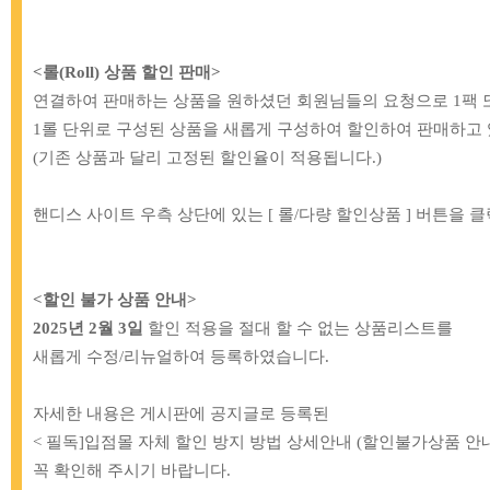
<롤(Roll) 상품 할인 판매>
연결하여 판매하는 상품을 원하셨던 회원님들의 요청으로
1팩 
1롤 단위로 구성된 상품을 새롭게 구성하여 할인하여 판매하고 
(기존 상품과 달리 고정된 할인율이 적용됩니다.)
[BB]
43-935 프라임 소잉전용실_40 블
[BB]
75-968 파
랙
_01
2,600원
2,8
핸디스 사이트 우측 상단에 있는 [ 롤/다량 할인상품 ] 버튼을 
<할인 불가 상품 안내>
2025년 2월 3일
할인 적용을 절대 할 수 없는 상품리스트를
새롭게 수정/리뉴얼하여 등록하였습니다.
자세한 내용은 게시판에 공지글로 등록된
< 필독]입점몰 자체 할인 방지 방법 상세안내 (할인불가상품 안내
꼭 확인해 주시기 바랍니다.