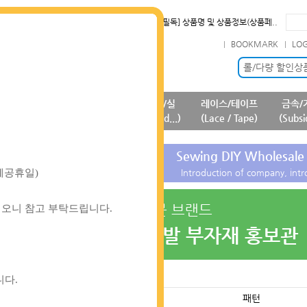
필독] 상품명 및 상품정보(상품페..
필독] 원단 판매가격 변경 안내 ..
BOOKMARK
LO
확인] 7월 신규 등록상품 안내..
필독] 판매 중단 패턴상품 안내 ..
롤/다량 할인상
패턴
서적
기초부자재/실
레이스/테이프
금속/
(Pattern)
(Book)
(Basic Subsid...)
(Lace / Tape)
(Subsi
핸디스몰
Sewing DIY Wholesale 
대체공휴일)
거래 안내
Introduction of company, intr
부자재 전문 브랜드
출고되오니 참고 부탁드립니다.
해피베어스 기획 개발 부자재 홍보관
니다
.
개발원단
패턴