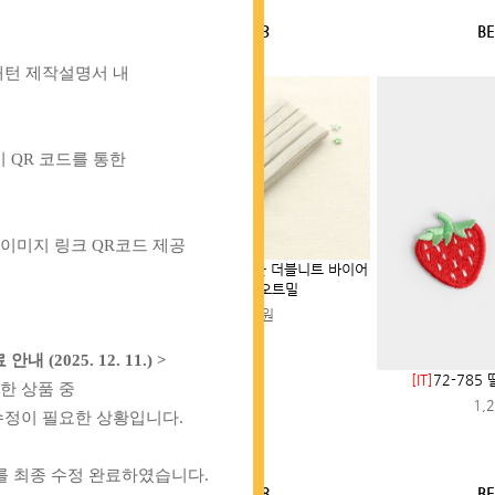
T2
BEST3
BE
패턴 제작설명서 내
 QR 코드를 통한
 이미지 링크 QR코드 제공
[BT]
60-913 앙앙 항균 더블니트 바이어
스테이프_오트밀
3,500원
2025. 12. 11.)
>
베어스 고나 T단추 티
[IT]
72-785
한 상품 중
 기구
1,
수정이 필요한 상황입니다.
00원
를 최종 수정 완료하였습니다.
T7
BEST8
BE