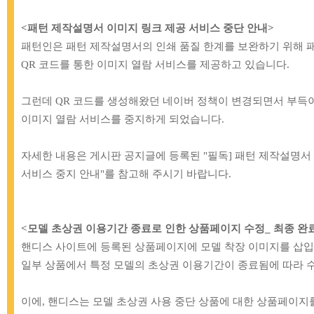
BEST1
BES
<패턴 제작설명서 이미지 링크 제공 서비스 중단 안내
>
패턴인은 패턴 제작설명서의 인쇄 품질 한계를 보완하기 위해 
QR 코드를 통한 이미지 열람 서비스를 제공하고 있습니다.
그런데 QR 코드를 생성해왔던 네이버 정책이 변경되면서 부득이
이미지 열람 서비스를 중지하게 되었습니다.
자세한 내용은 게시판 공지글에 등록된 "필독] 패턴 제작설명서
서비스 중지 안내"를 참고해 주시기 바랍니다.
<모델 초상권 이용기간 종료로 인한 상품페이지 수정_ 최종 완료 안내 (
[TT]
34-668 내경10mm 플라스틱 왈자
[BB]
71-017 해피
핸디스 사이트에 등록된 상품페이지에 모델 착장 이미지를 삽입
고리_블랙
단추
일부 상품에서 특정 모델의 초상권 이용기간이 종료됨에 따라 
900원
32,0
이에, 핸디스는 모델 초상권 사용 중단 상품에 대한 상품페이지
BEST6
BES