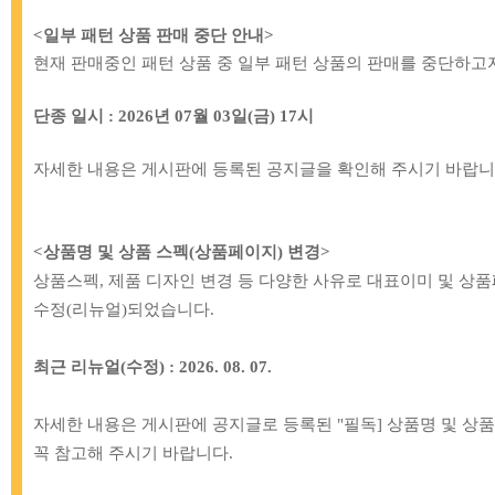
<일부 패턴 상품 판매 중단 안내
>
현재 판매중인 패턴 상품 중 일부 패턴 상품의 판매를 중단하고
단종 일시
: 2026
년
07
월
03
일
(
금
) 17
시
자세한 내용은 게시판에 등록된 공지글을 확인해 주시기 바랍
<
상품명 및 상품 스펙
(
상품페이지
)
변경>
상품스펙, 제품 디자인 변경 등 다양한 사유로 대표이미 및 상
수정(리뉴얼)되었습니다.
[IT]
72-887 [1롤] 마름모 가방끈
[IT]
72-886 [
38mm_핑크&화이트
38mm_
최근 리뉴얼(수정) :
2026. 08. 07.
80,000원
80,0
자세한 내용은 게시판에 공지글로 등록된
"
필독
]
상품명 및 상
꼭 참고해 주시기 바랍니
다
.
인기상품