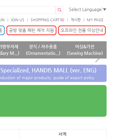
Select Language
▼
GIN
JOIN US
SHOPPING CART(
0
)
게시판
MY PAGE
품
공방 맞춤 패턴 제작 지원
오프라인 전용 미싱안내
가방부자재
장식 / 자수용품
미싱&가전
diary M...)
(Ornamentatio...)
(Sewing Machine)
Specialized, HANDIS MALL (ver. ENG)
oduction of major products, guide of export policy
서적