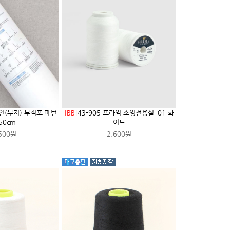
레인(무지) 부직포 패턴
[BB]
43-905 프라임 소잉전용실_01 화
50cm
이트
500원
2,600원