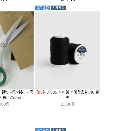
니크 캘빈 재단가위+가죽
[BB]
43-935 프라임 소잉전용실_40 블
가능)_250mm
랙
000원
2,600원