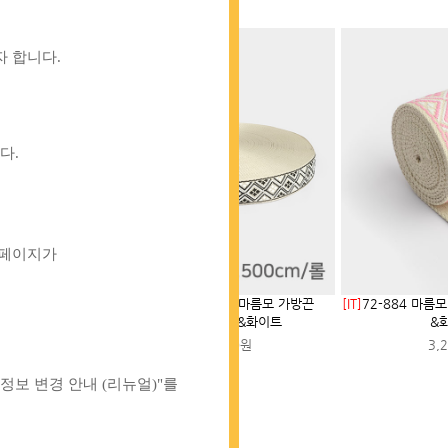
자 합니다
.
니다
.
품페이지가
1롤] 마름모 가방끈
[IT]
72-885 [1롤] 마름모 가방끈
[IT]
72-884 마름
퍼플&화이트
38mm_블랙&화이트
&
00원
80,000원
3,
품정보 변경 안내
(
리뉴얼
)"
를