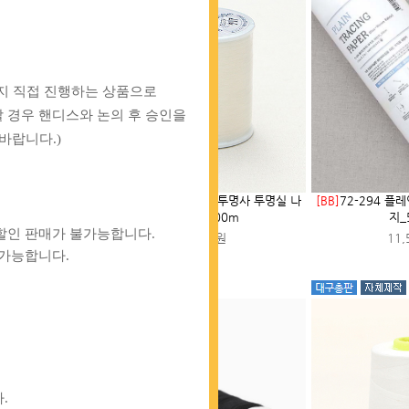
까지 직접 진행하는 상품으로
 경우 핸디스와 논의 후 승인을
바랍니다.)
 고정용 집게세트(8개)
[IB]
88-416 [후직스] 투명사 투명실 나
[BB]
72-294 플
일론실 300m
지_
00원
할인 판매가 불가능합니다.
4,800원
11,
불가능합니다.
.