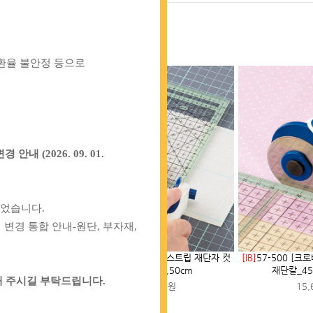
 환율 불안정 등으로
안내 (2026. 09. 01.
되었습니다.
변경 통합 안내-원단, 부자재,
리 통가죽 슬림 크로스
[IB]
57-928 [크로바] 스트립 재단자 컷
[IB]
57-500 [크
랩 10mm_브..
팅자_30cm,50cm
재단칼_45
 주시길 부탁드립니다.
00원
26,000원
15,