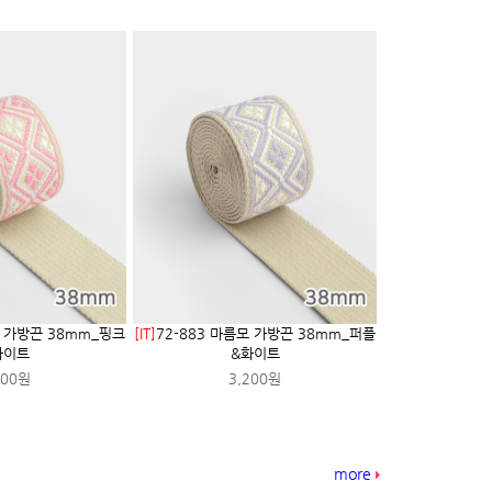
모 가방끈 38mm_핑크
[IT]
72-883 마름모 가방끈 38mm_퍼플
화이트
&화이트
200원
3,200원
more