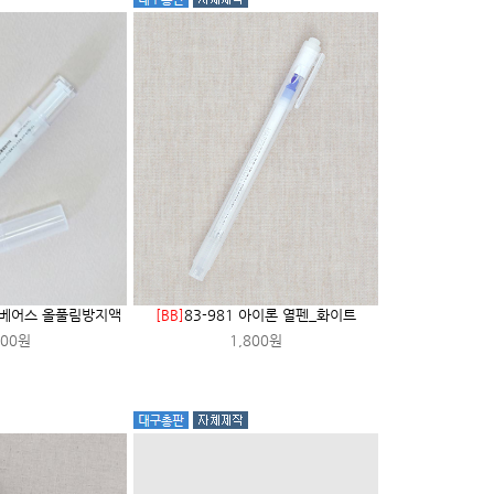
해피베어스 올풀림방지액
[BB]
83-981 아이론 열펜_화이트
000원
1,800원