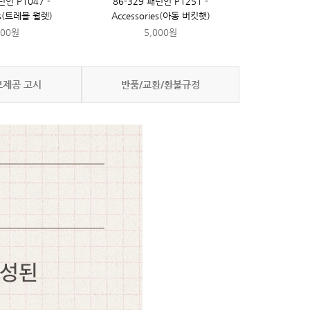
턴인 P1047 -
86-329 패턴인 P1251 -
ies(트레블 월렛)
Accessories(아동 버킷햇)
000원
5,000원
보제공 고시
반품/교환/환불규정