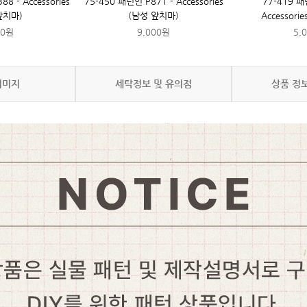
8 - Accessories
75-450 패턴인 P871 - Accessories
77-419 패
앞치마)
(남성 앞치마)
Accessor
00원
9,000원
5,
이미지
세탁정보 및 유의점
상품 정