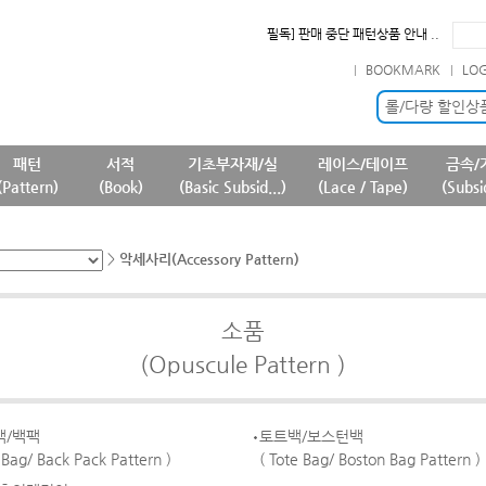
필독] 판매 중단 패턴상품 안내 ..
필독] 상품명 및 상품정보(상품페..
BOOKMARK
LO
필독] 원단 판매가격 변경 안내 ..
확인] 7월 신규 등록상품 안내..
롤/다량 할인상
패턴
서적
기초부자재/실
레이스/테이프
금속/
(Pattern)
(Book)
(Basic Subsid...)
(Lace / Tape)
(Subsi
>
악세사리(Accessory Pattern)
소품
(Opuscule Pattern )
백/백팩
토트백/보스턴백
 Bag/ Back Pack Pattern )
( Tote Bag/ Boston Bag Pattern )