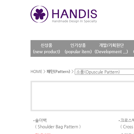
신상품
인기상품
개발/기획원단
(new product)
(popular item)
(Development ...)
HOME
>
패턴(Pattern)
>
숄더백
크로스
( Shoulder Bag Pattern )
( Cross