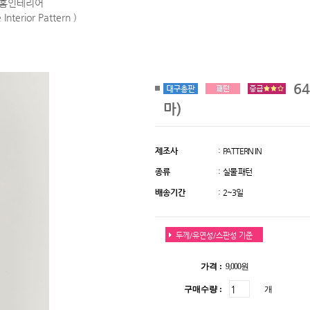
/홈인테리어
Interior Pattern )
64
마)
제조사
: PATTERN IN
종류
: 실물 패턴
배송기간
: 2~3일
두께/유연성/스판성 기준
가격 :
9,000원
구매수량 :
개