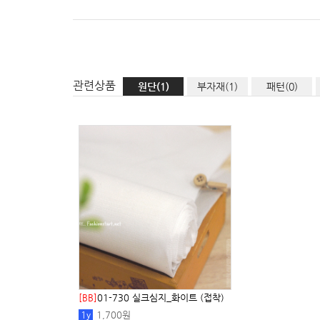
관련상품
원단(1)
부자재(1)
패턴(0)
[BB]
01-730 실크심지_화이트 (접착)
1
y
1,700원