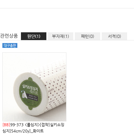
관련상품
원단(1)
부자재(1)
패턴(0)
서적(0)
[BB]
99-373 <롤심지>[접착]실키소잉
심지]54cm/20y]_화이트