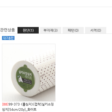
관련상품
원단(1)
부자재(3)
패턴(0)
서적(0)
[BB]
99-373 <롤심지>[접착]실키소잉
심지]54cm/20y]_화이트