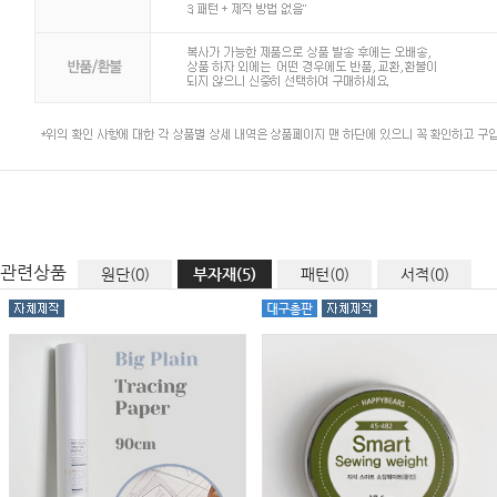
관련상품
원단(0)
부자재(5)
패턴(0)
서적(0)