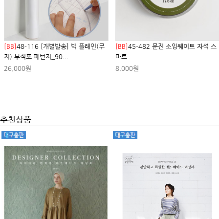
[BB]
48-116 [개별발송] 빅 플레인(무
[BB]
45-482 문진 소잉웨이트 자석 스
지) 부직포 패턴지_90...
마트
26,000원
8,000원
추천상품