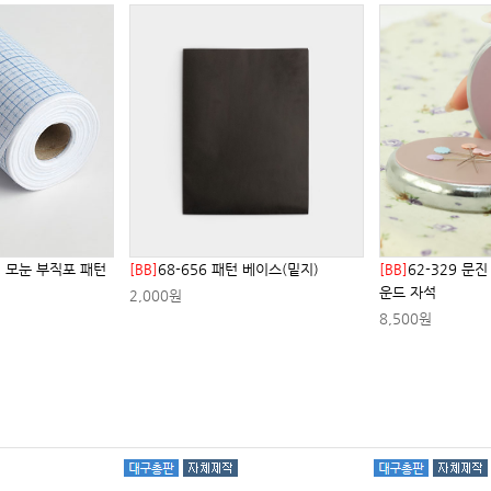
잉 모눈 부직포 패턴
[BB]
68-656 패턴 베이스(밑지)
[BB]
62-329 문
운드 자석
2,000원
8,500원