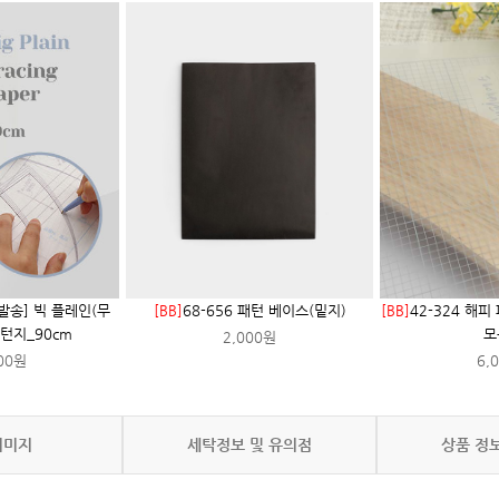
별발송] 빅 플레인(무
[BB]
68-656 패턴 베이스(밑지)
[BB]
42-324 해피
패턴지_90cm
모
2,000원
00원
6,
이미지
세탁정보 및 유의점
상품 정