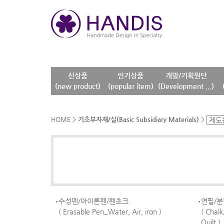
신상품
인기상품
개발/기획원단
(new product)
(popular item)
(Development ...)
HOME
>
기초부자재/실(Basic Subsidiary Materials)
>
수성펜/아이론펜/펜초크
연필/
( Erasable Pen_Water, Air, iron )
( Chalk
Quilt )