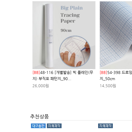
[BB]
48-116 [개별발송] 빅 플레인(무
[BB]
54-398 드로
지) 부직포 패턴지_90...
지_50cm
26,000원
14,500원
추천상품