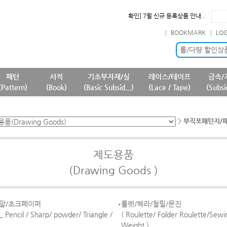
확인] 7월 신규 등록상품 안내..
필독] 판매 중단 패턴상품 안내 ..
BOOKMARK
LO
필독] 상품명 및 상품정보(상품페..
필독] 원단 판매가격 변경 안내 ..
롤/다량 할인상
패턴
서적
기초부자재/실
레이스/테이프
금속/
(Pattern)
(Book)
(Basic Subsid...)
(Lace / Tape)
(Subsi
>
부직포패턴지/패턴시트
제도용품
(Drawing Goods )
분말/초크페이퍼
룰렛/헤라/철필/문진
_ Pencil / Sharp/ powder/ Triangle /
( Roulette/ Folder Roulette/Sewi
Weight )