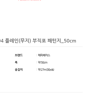
294 플레인(무지) 부직포 패턴지_50cm
브랜드
: 해피베어스
폭
: 약 50cm
총길이
: 약 27m(30yds)