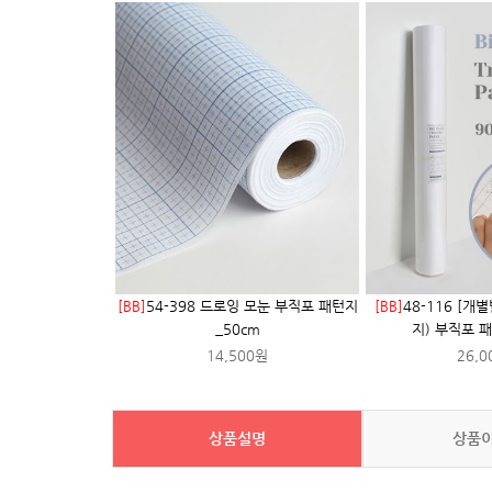
[BB]
54-398 드로잉 모눈 부직포 패턴지
[BB]
48-116 [개
_50cm
지) 부직포 
14,500원
26,0
상품설명
상품