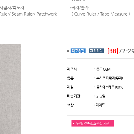
/시접자/축도자
곡자/줄자
 Ruler/ Seam Ruler/ Patchwork
( Curve Ruler / Tape Measure )
[BB]
72-
제조사
: 중국 OEM
종류
: 부직포 패턴지(무지)
재질
: 폴리에스테르100%
배송기간
: 2~3일
색상
: 화이트
두께/유연성/스판성 기준