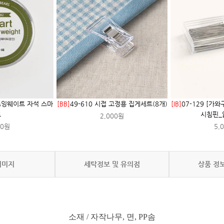
 소잉웨이트 자석 스마
[BB]
49-610 시접 고정용 집게세트(8개)
[IB]
07-129 [가
트
시침핀_
2,000원
00원
5,
이미지
세탁정보 및 유의점
상품 정
소재 / 자작나무, 면, PP솜