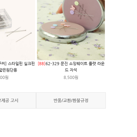
와구찌] 스타일핀 실크핀
[BB]
62-329 문진 소잉웨이트 플랫 라운
얇은원단용
드 자석
000원
8,500원
보제공 고시
반품/교환/환불규정