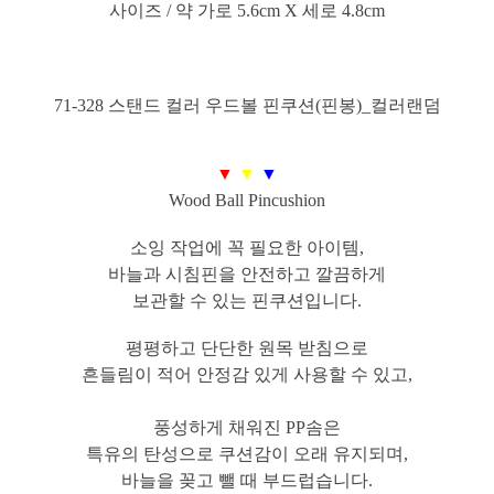
사이즈 / 약 가로 5.6cm X 세로 4.8cm
71-328 스탠드 컬러 우드볼 핀쿠션(핀봉)_컬러랜덤
▼
▼
▼
Wood Ball Pincushion
소잉 작업에 꼭 필요한 아이템,
바늘과 시침핀을 안전하고 깔끔하게
보관할 수 있는 핀쿠션입니다.
평평하고 단단한 원목 받침으로
흔들림이 적어
안정감 있게 사용할 수 있고,
풍성하게 채워진 PP솜은
특유의 탄성으로 쿠션감이 오래 유지되며,
바늘을 꽂고 뺄 때 부드럽습니다.