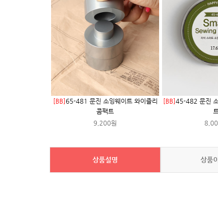
[BB]
65-481 문진 소잉웨이트 와이즐리
[BB]
45-482 문진
콤팩트
9,200원
8,0
상품설명
상품