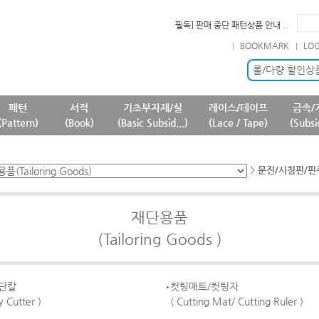
필독] 판매 중단 패턴상품 안내 ..
필독] 원단 판매가격 변경 안내 ..
BOOKMARK
LO
확인] 7월 신규 등록상품 안내..
필독] 상품명 및 상품정보(상품페..
롤/다량 할인상
패턴
서적
기초부자재/실
레이스/테이프
금속/
(Pattern)
(Book)
(Basic Subsid...)
(Lace / Tape)
(Subsi
>
문진/시침핀/핀쿠션(
재단용품
(Tailoring Goods )
단칼
컷팅매트/컷팅자
y Cutter )
( Cutting Mat/ Cutting Ruler )