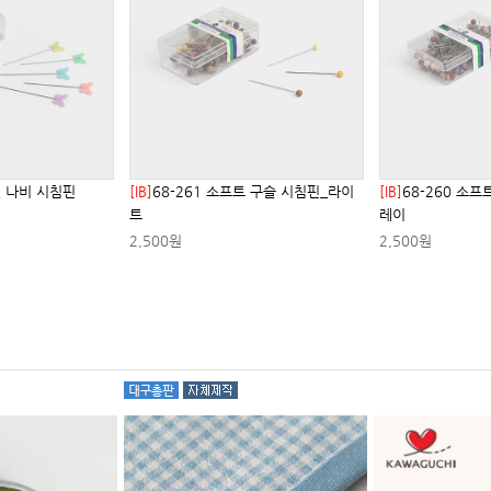
텔 나비 시침핀
[IB]
68-261 소프트 구슬 시침핀_라이
[IB]
68-260 소
트
레이
2,500원
2,500원