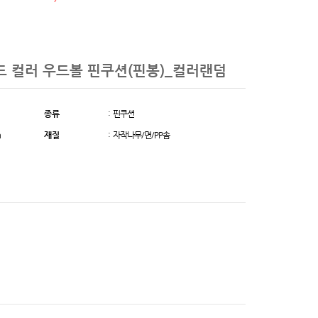
탠드 컬러 우드볼 핀쿠션(핀봉)_컬러랜덤
종류
: 핀쿠션
m
재질
: 자작나무/면/PP솜