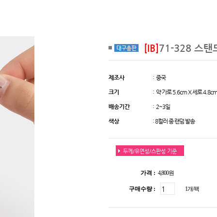
[IB]
71-328 스
제조사
: 중국
크기
: 약 가로 5.6cm X 세로 4.8c
배송기간
: 2~3일
색상
: 8컬러 중 랜덤 발송
두께/유연성/스판성 기준
가격 :
4,800원
구매수량 :
1개/팩