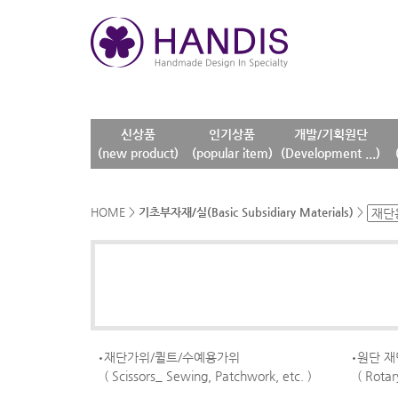
신상품
인기상품
개발/기획원단
(new product)
(popular item)
(Development ...)
HOME
>
기초부자재/실(Basic Subsidiary Materials)
>
재단가위/퀼트/수예용가위
원단 재
( Scissors_ Sewing, Patchwork, etc. )
( Rotar