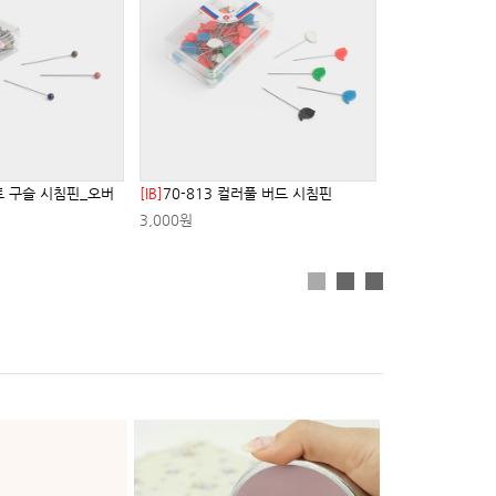
프트 구슬 시침핀_오버
[IB]
70-813 컬러풀 버드 시침핀
3,000원