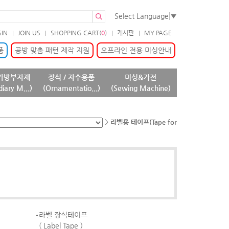
Select Language
▼
GIN
JOIN US
SHOPPING CART(
0
)
게시판
MY PAGE
품
공방 맞춤 패턴 제작 지원
오프라인 전용 미싱안내
가방부자재
장식 / 자수용품
미싱&가전
diary M...)
(Ornamentatio...)
(Sewing Machine)
>
라벨용 테이프(Tape for
라벨 장식테이프
( Label Tape )