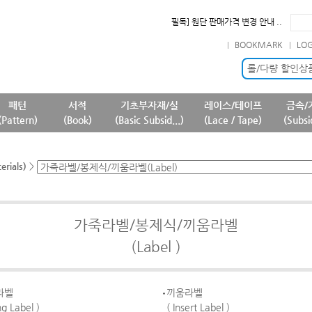
필독] 원단 판매가격 변경 안내 ..
확인] 7월 신규 등록상품 안내..
BOOKMARK
LO
필독] 판매 중단 패턴상품 안내 ..
필독] 상품명 및 상품정보(상품페..
롤/다량 할인상
패턴
서적
기초부자재/실
레이스/테이프
금속/
(Pattern)
(Book)
(Basic Subsid...)
(Lace / Tape)
(Subsi
rials)
>
가죽라벨/봉제식/끼움라벨
(Label )
라벨
끼움라벨
g Label )
( Insert Label )