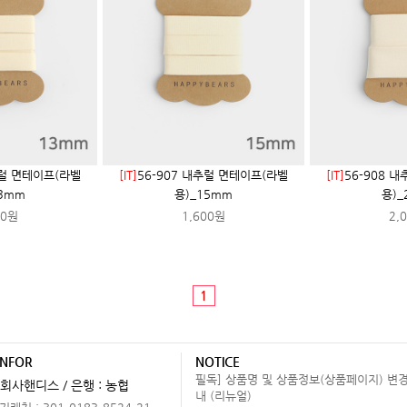
추럴 면테이프(라벨
[IT]
56-907 내추럴 면테이프(라벨
[IT]
56-908 
13mm
용)_15mm
용)_
00원
1,600원
2,
1
INFOR
NOTICE
필독] 상품명 및 상품정보(상품페이지) 변경
회사핸디스 / 은행 : 농협
내 (리뉴얼)