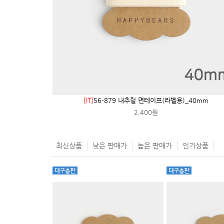
[IT]
56-879 내추럴 면테이프(라벨용)_40mm
2,400원
최신상품
낮은 판매가
높은 판매가
인기상품