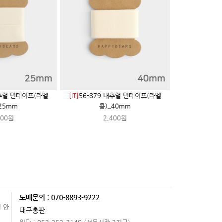
내추럴 면테이프(라벨
[IT]
56-879 내추럴 면테이프(라벨
25mm
용)_40mm
000원
2,400원
도매문의 : 070-8893-9222
 안
대구총판