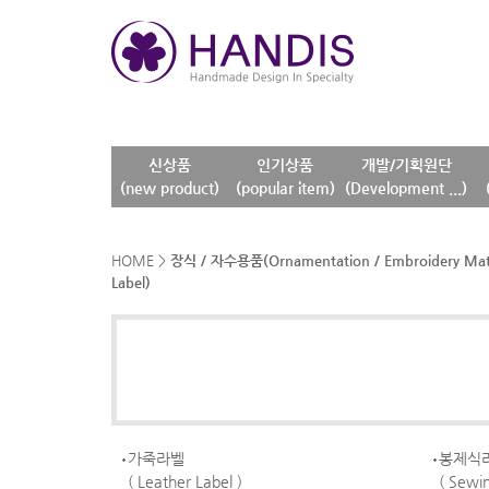
신상품
인기상품
개발/기획원단
(new product)
(popular item)
(Development ...)
HOME
>
장식 / 자수용품(Ornamentation / Embroidery Mate
Label)
가죽라벨
봉제식
( Leather Label )
( Sewin