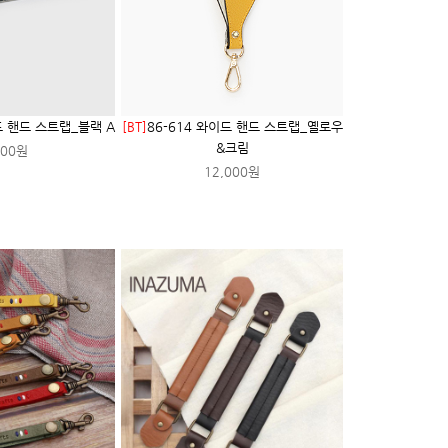
드 핸드 스트랩_블랙 A
[BT]
86-614 와이드 핸드 스트랩_옐로우
&크림
000원
12,000원