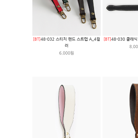
[BT]
48-032 스티치 핸드 스트랩 A_4컬
[BT]
48-030 클래
러
8,0
6,000원