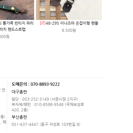
태리 통가죽 빈티지 파리
[IT]
48-295 이나즈마 손잡이형 핸들
러치 핸드스트랩
8,500원
000원
도매문의 : 070-8893-9222
 안
대구총판
원단 : 053-252-3149 (서문시장 2지구)
.
부자재/패턴 : 010-8598-9548 (국채보상로
420, 2층)
용)
부산총판
, 패
051-637-4447 (동구 자성로 103번길 8)