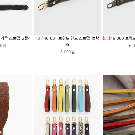
식 가죽 스트랩_3컬러
[BT]
46-001 트위드 핸드 스트랩_블랙
[BT]
46-000 트위
G
00원
6,
6,000원