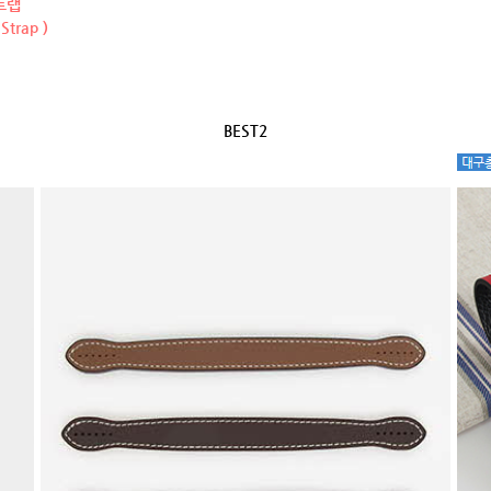
트랩
Strap )
BEST2