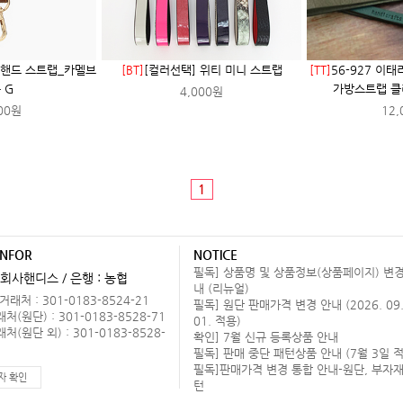
드 핸드 스트랩_카멜브
[BT]
[컬러선택] 위티 미니 스트랩
[TT]
56-927 이
 G
가방스트랩 클
4,000원
00원
12,
1
INFOR
NOTICE
필독] 상품명 및 상품정보(상품페이지) 변경
회사핸디스 / 은행 : 농협
내 (리뉴얼)
래처 : 301-0183-8524-21
필독] 원단 판매가격 변경 안내 (2026. 09
(원단) : 301-0183-8528-71
01. 적용)
(원단 외) : 301-0183-8528-
확인] 7월 신규 등록상품 안내
필독] 판매 중단 패턴상품 안내 (7월 3일 적
필독]판매가격 변경 통합 안내-원단, 부자재
자 확인
턴