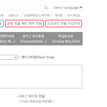
Select Language
▼
GIN
JOIN US
SHOPPING CART(
0
)
게시판
MY PAGE
품
공방 맞춤 패턴 제작 지원
오프라인 전용 미싱안내
가방부자재
장식 / 자수용품
미싱&가전
diary M...)
(Ornamentatio...)
(Sewing Machine)
>
핸드스트랩(Hand Strap)
크로스 웨이빙 핸들
( Cross Waving Handle )