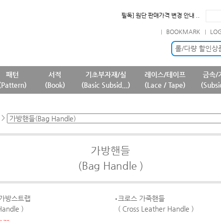
필독] 원단 판매가격 변경 안내 ..
확인] 7월 신규 등록상품 안내..
필독] 판매 중단 패턴상품 안내 ..
BOOKMARK
LO
필독] 상품명 및 상품정보(상품페..
롤/다량 할인상
필독] 원단 판매가격 변경 안내 ..
패턴
서적
기초부자재/실
레이스/테이프
금속/
(Pattern)
(Book)
(Basic Subsid...)
(Lace / Tape)
(Subsi
>
가방핸들
(Bag Handle )
 가방스트랩
크로스 가죽핸들
Handle )
( Cross Leather Handle )