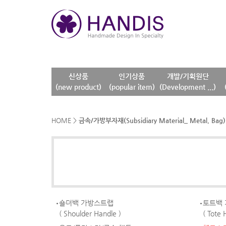
신상품
인기상품
개발/기획원단
(new product)
(popular item)
(Development ...)
HOME
>
금속/가방부자재(Subsidiary Material_ Metal, Bag)
숄더백 가방스트랩
토트백
( Shoulder Handle )
( Tote 