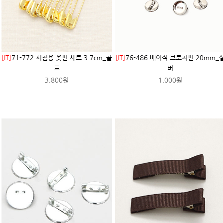
[IT]
71-772 시침용 옷핀 세트 3.7cm_골
[IT]
76-486 베이직 브로치핀 20mm_
드
버
3,800원
1,000원