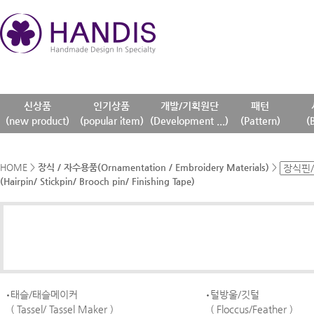
신상품
인기상품
개발/기획원단
패턴
(new product)
(popular item)
(Development ...)
(Pattern)
(
HOME
>
장식 / 자수용품(Ornamentation / Embroidery Materials)
>
(Hairpin/ Stickpin/ Brooch pin/ Finishing Tape)
태슬/태슬메이커
털방울/깃털
( Tassel/ Tassel Maker )
( Floccus/Feather )