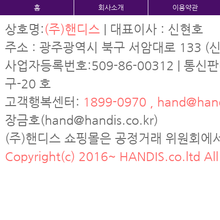
홈
회사소개
이용약관
상호명:
(주)핸디스
| 대표이사 : 신현호
주소 : 광주광역시 북구 서암대로 133 (신
사업자등록번호:509-86-00312 | 통신
구-20 호
고객행복센터:
1899-0970 , hand@hand
장금호(hand@handis.co.kr)
(주)핸디스 쇼핑몰은 공정거래 위원회에
Copyright(c) 2016~ HANDIS.co.ltd All