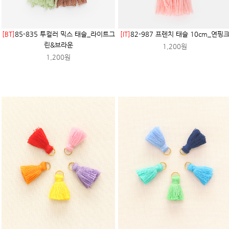
[BT]
85-835 투컬러 믹스 태슬_라이트그
[IT]
82-987 프렌치 태슬 10cm_연핑
린&브라운
1,200원
1,200원