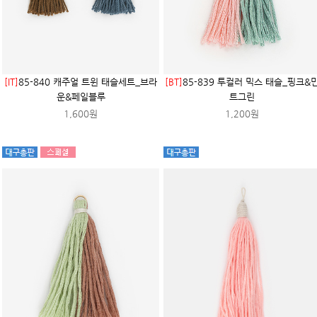
[IT]
85-840 캐주얼 트윈 태슬세트_브라
[BT]
85-839 투컬러 믹스 태슬_핑크&
운&페일블루
트그린
1,600원
1,200원