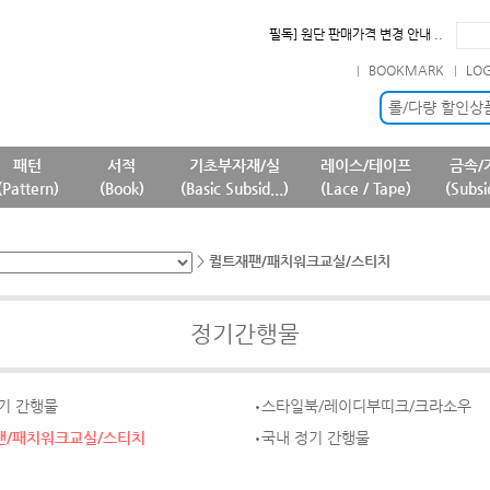
필독] 원단 판매가격 변경 안내 ..
확인] 7월 신규 등록상품 안내..
BOOKMARK
LO
필독] 판매 중단 패턴상품 안내 ..
필독] 상품명 및 상품정보(상품페..
롤/다량 할인상
패턴
서적
기초부자재/실
레이스/테이프
금속/
(Pattern)
(Book)
(Basic Subsid...)
(Lace / Tape)
(Subsi
>
퀼트재팬/패치워크교실/스티치
정기간행물
기 간행물
스타일북/레이디부띠크/크라소우
팬/패치워크교실/스티치
국내 정기 간행물