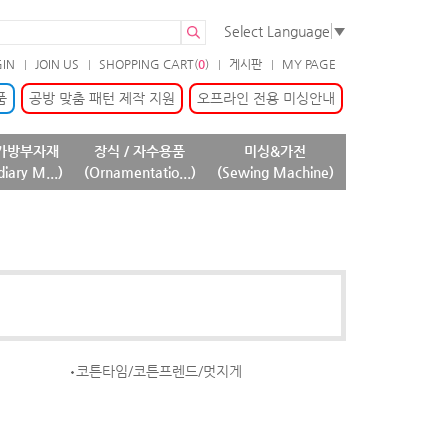
Select Language
▼
GIN
JOIN US
SHOPPING CART(
0
)
게시판
MY PAGE
품
공방 맞춤 패턴 제작 지원
오프라인 전용 미싱안내
가방부자재
장식 / 자수용품
미싱&가전
diary M...)
(Ornamentatio...)
(Sewing Machine)
코튼타임/코튼프렌드/멋지게