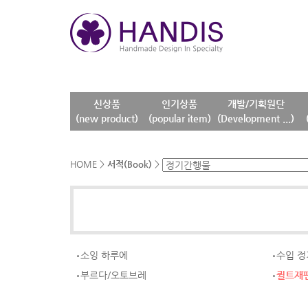
신상품
인기상품
개발/기획원단
(new product)
(popular item)
(Development ...)
HOME
>
서적(Book)
>
소잉 하루에
수입 정
부르다/오토브레
퀼트재