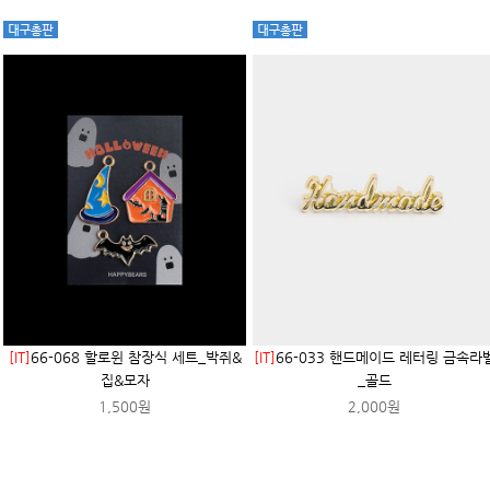
[IT]
66-068 할로윈 참장식 세트_박쥐&
[IT]
66-033 핸드메이드 레터링 금속라
집&모자
_골드
1,500원
2,000원