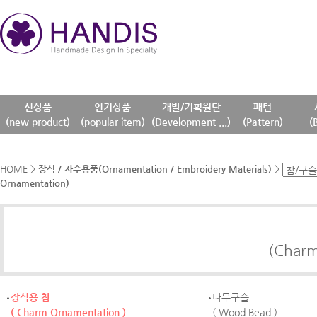
신상품
인기상품
개발/기획원단
패턴
(new product)
(popular item)
(Development ...)
(Pattern)
(
HOME
>
장식 / 자수용품(Ornamentation / Embroidery Materials)
>
Ornamentation)
(Charm
장식용 참
나무구슬
( Charm Ornamentation )
( Wood Bead )