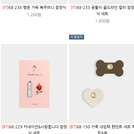
[IT]
68-234 행운 가득 복주머니 참장식
[IT]
68-233 곰돌이 골드라인 컬러 참
식 세트
1,200원
1,800원
[BT]
68-229 카네이션&사랑합니다 참장
[BT]
68-150 가죽 네임택 팬던트 세트 
식 세트
트&본