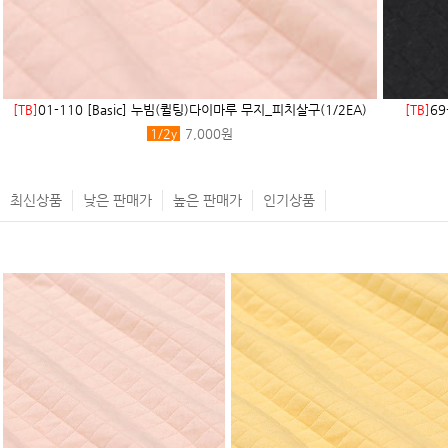
[TB]
01-110 [Basic] 누빔(퀼팅)다이마루 무지_피치살구(1/2EA)
[TB]
69
1/2
y
7,000원
최신상품
낮은 판매가
높은 판매가
인기상품