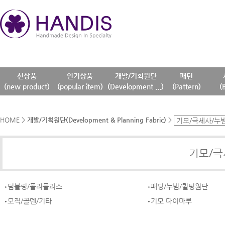
신상품
인기상품
개발/기획원단
패턴
(new product)
(popular item)
(Development ...)
(Pattern)
(
HOME
>
개발/기획원단(Development & Planning Fabric)
>
기모/극
덤블링/폴라폴리스
패딩/누빔/퀼팅원단
모직/골덴/기타
기모 다이마루