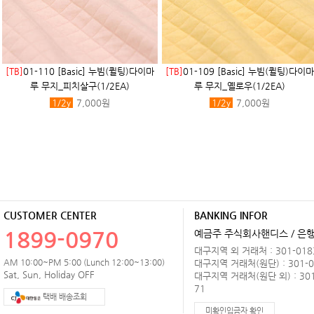
[TB]
01-110 [Basic] 누빔(퀼팅)다이마
[TB]
01-109 [Basic] 누빔(퀼팅)다이마
루 무지_피치살구(1/2EA)
루 무지_옐로우(1/2EA)
1/2
y
7,000원
1/2
y
7,000원
CUSTOMER CENTER
BANKING INFOR
1899-0970
예금주 주식회사핸디스 / 은행 
대구지역 외 거래처 : 301-0183
AM 10:00~PM 5:00 (Lunch 12:00~13:00)
대구지역 거래처(원단) : 301-0
Sat, Sun, Holiday OFF
대구지역 거래처(원단 외) : 301
71
택배 배송조회
미확인입금자 확인