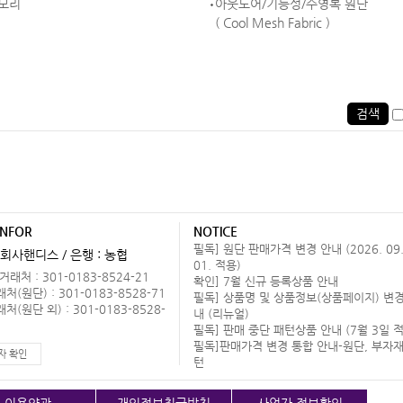
모리
아웃도어/기능성/수영복 원단
( Cool Mesh Fabric )
검색
INFOR
NOTICE
필독] 원단 판매가격 변경 안내 (2026. 09
회사핸디스 / 은행 : 농협
01. 적용)
래처 : 301-0183-8524-21
확인] 7월 신규 등록상품 안내
(원단) : 301-0183-8528-71
필독] 상품명 및 상품정보(상품페이지) 변경
(원단 외) : 301-0183-8528-
내 (리뉴얼)
필독] 판매 중단 패턴상품 안내 (7월 3일 적
필독]판매가격 변경 통합 안내-원단, 부자재
자 확인
턴