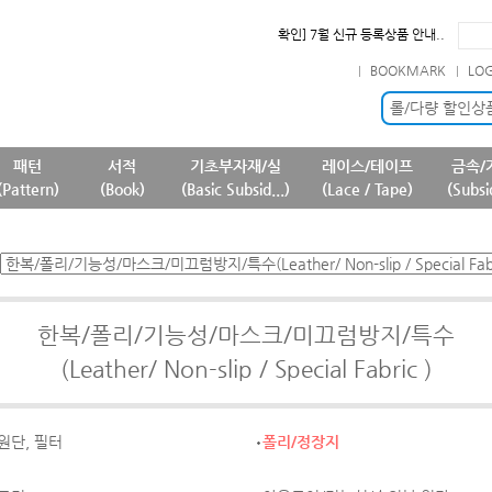
확인] 7월 신규 등록상품 안내..
필독] 상품명 및 상품정보(상품페..
BOOKMARK
LO
필독] 판매 중단 패턴상품 안내 ..
필독] 원단 판매가격 변경 안내 ..
롤/다량 할인상
패턴
서적
기초부자재/실
레이스/테이프
금속/
(Pattern)
(Book)
(Basic Subsid...)
(Lace / Tape)
(Subsi
한복/폴리/기능성/마스크/미끄럼방지/특수
(Leather/ Non-slip / Special Fabric )
원단, 필터
폴리/정장지