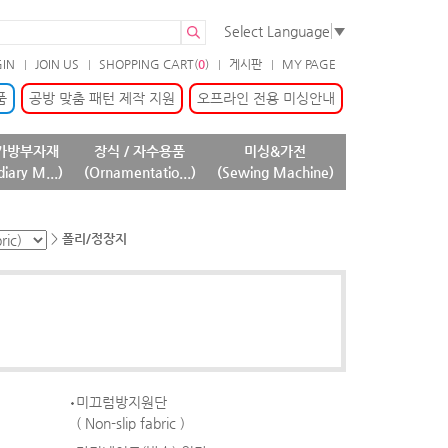
Select Language
▼
GIN
JOIN US
SHOPPING CART(
0
)
게시판
MY PAGE
품
공방 맞춤 패턴 제작 지원
오프라인 전용 미싱안내
가방부자재
장식 / 자수용품
미싱&가전
diary M...)
(Ornamentatio...)
(Sewing Machine)
>
폴리/정장지
미끄럼방지원단
( Non-slip fabric )