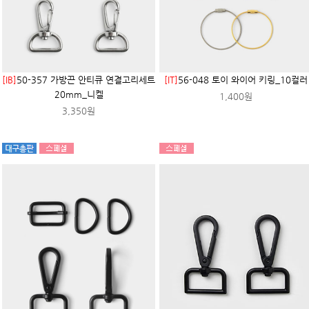
[IB]
50-357 가방끈 안티큐 연결고리세트
[IT]
56-048 토이 와이어 키링_10컬러
20mm_니켈
1,400원
3,350원