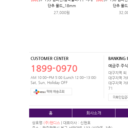
단추 몰드_18mm
단추 몰드
27,000원
32,0
CUSTOMER CENTER
BANKING 
1899-0970
예금주 주식
대구지역 외 거
AM 10:00~PM 5:00 (Lunch 12:00~13:00)
대구지역 거래처
Sat, Sun, Holiday OFF
대구지역 거래처
71
택배 배송조회
미확인입금
홈
회사소개
상호명:
(주)핸디스
| 대표이사 : 신현호
주소 : 광주광역시 북구 서암대로 133 (신안동, 3층)