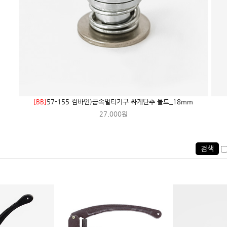
[BB]
57-155 컴바인)금속멀티기구 싸게단추 몰드_18mm
27,000원
검색