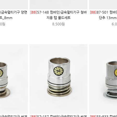
인)금속멀티기구 양면
[BB]
57-148 컴바인)금속멀티기구 청바
[BB]
87-501 컴
트_8mm
지용 탭 몰드세트
단추 13m
00원
8,500원
6,
인)금속멀티기구 싸게
[BB]
57-157 컴바인)금속멀티기구 싸게
[BB]
55-833 컴