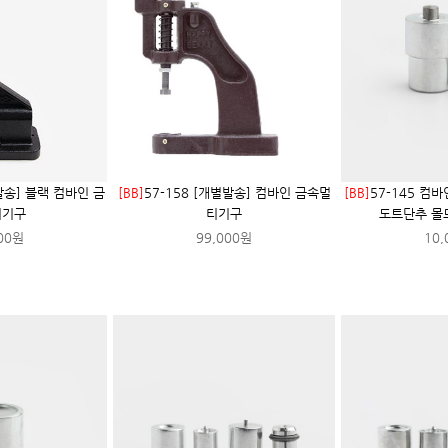
별발송] 블랙 컴바인 금
[BB]
57-158 [개별발송] 컴바인 금속멀
[BB]
57-145 컴
티기구
티기구
도트단추 몰
00원
99,000원
10,