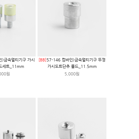
바인)금속멀티기구 가시
[BB]
57-146 컴바인)금속멀티기구 뚜껑
드세트_11mm
가시도트단추 몰드_11.5mm
000원
5,000원