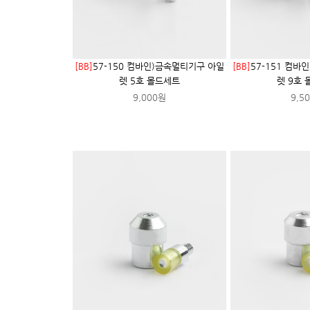
[BB]
57-150 컴바인)금속멀티기구 아일
[BB]
57-151 컴바
렛 5호 몰드세트
렛 9호
9,000원
9,5