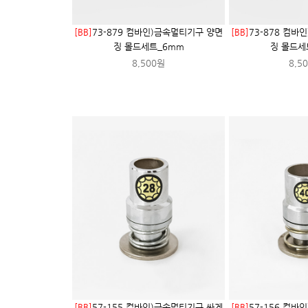
[BB]
73-879 컴바인)금속멀티기구 양면
[BB]
73-878 컴바
징 몰드세트_6mm
징 몰드세
8,500원
8,5
[BB]
57-155 컴바인)금속멀티기구 싸게
[BB]
57-156 컴바