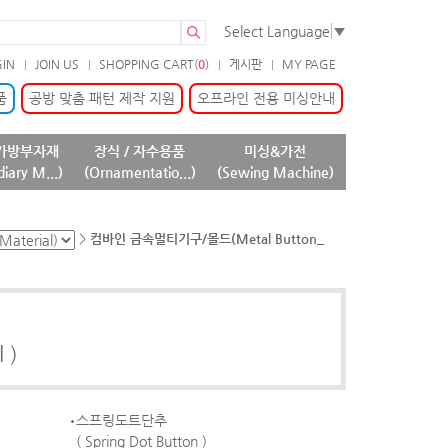
Select Language
▼
GIN
JOIN US
SHOPPING CART(
0
)
게시판
MY PAGE
품
공방 맞춤 패턴 제작 지원
오프라인 전용 미싱안내
가방부자재
장식 / 자수용품
미싱&가전
diary M...)
(Ornamentatio...)
(Sewing Machine)
>
컴바인 금속멀티기구/몰드(Metal Button_
 )
스프링도트단추
( Spring Dot Button )