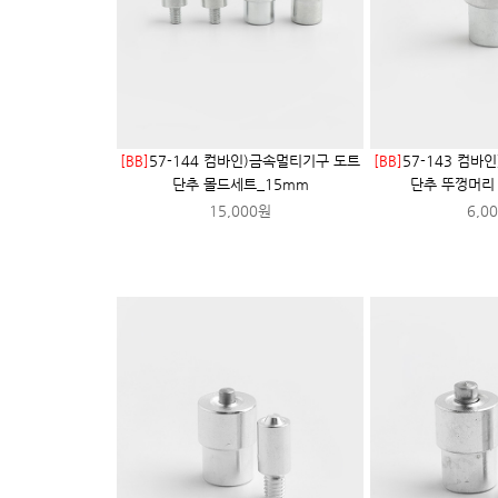
[BB]
57-144 컴바인)금속멀티기구 도트
[BB]
57-143 컴바
단추 몰드세트_15mm
단추 뚜껑머리
15,000원
6,0