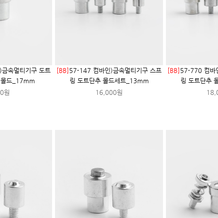
인)금속멀티기구 도트
[BB]
57-147 컴바인)금속멀티기구 스프
[BB]
57-770 컴
 몰드_17mm
링 도트단추 몰드세트_13mm
링 도트단추 
00원
16,000원
18,