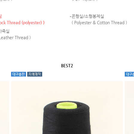
실
콘형실/소형봉제실
ock Thread (polyester) )
( Polyester & Cotton Thread )
가죽실
 Leather Thread )
BEST2