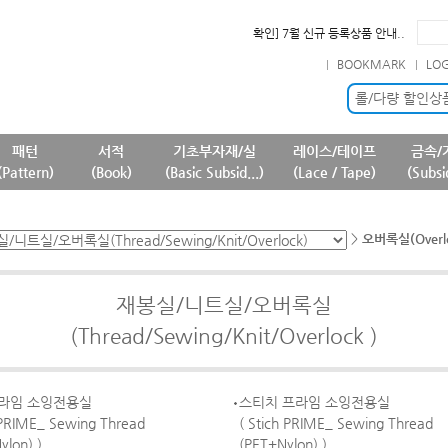
확인] 7월 신규 등록상품 안내..
필독] 판매 중단 패턴상품 안내 ..
BOOKMARK
LO
필독] 상품명 및 상품정보(상품페..
필독] 원단 판매가격 변경 안내 ..
롤/다량 할인상
패턴
서적
기초부자재/실
레이스/테이프
금속/
(Pattern)
(Book)
(Basic Subsid...)
(Lace / Tape)
(Subsi
>
오버록실(Overloc
재봉실/니트실/오버록실
(Thread/Sewing/Knit/Overlock )
라임 소잉전용실
스티치 프라임 소잉전용실
 PRIME_ Sewing Thread
( Stich PRIME_ Sewing Thread
ylon) )
(PET+Nylon) )