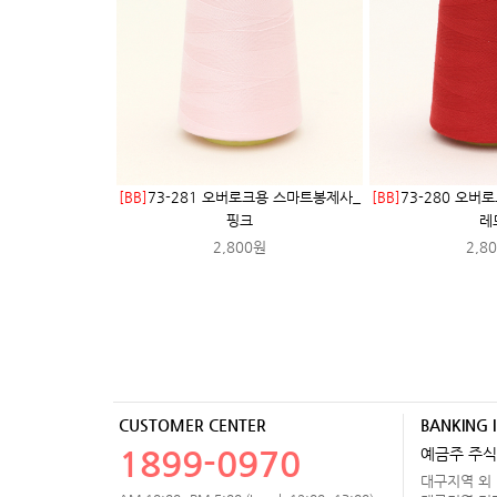
[BB]
73-281 오버로크용 스마트봉제사_
[BB]
73-280 오버
핑크
레
2,800원
2,8
CUSTOMER CENTER
BANKING 
1899-0970
예금주 주식
대구지역 외 거