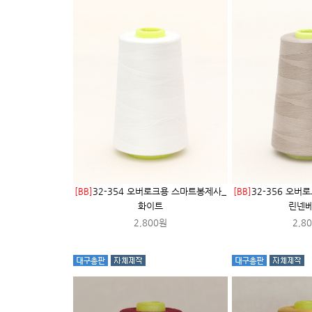
[BB]
32-354 오버로크용 스마트봉제사_
[BB]
32-356 오버
화이트
린넨
2,800원
2,8