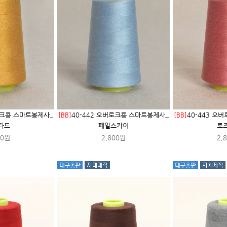
로크용 스마트봉제사_
[BB]
40-442 오버로크용 스마트봉제사_
[BB]
40-443 오
타드
페일스카이
로
00원
2,800원
2,