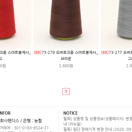
로크용 스마트봉제사_
[BB]
73-279 오버로크용 스마트봉제사_
[BB]
73-277 오
드
브라운
그
00원
2,800원
2,
1
INFOR
NOTICE
필독] 상품명 및 상품정보(상품페이지) 변경
회사핸디스 / 은행 : 농협
내 (리뉴얼)
래처 : 301-0183-8524-21
필독] 원단 판매가격 변경 안내 (2026. 09