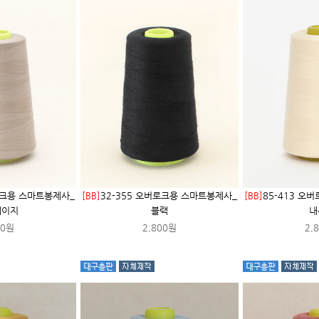
로크용 스마트봉제사_
[BB]
32-355 오버로크용 스마트봉제사_
[BB]
85-413 오
베이지
블랙
내
00원
2,800원
2,