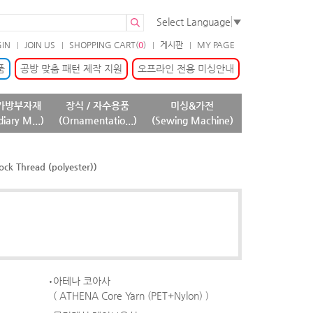
Select Language
▼
GIN
JOIN US
SHOPPING CART(
0
)
게시판
MY PAGE
품
공방 맞춤 패턴 제작 지원
오프라인 전용 미싱안내
가방부자재
장식 / 자수용품
미싱&가전
diary M...)
(Ornamentatio...)
(Sewing Machine)
k Thread (polyester))
아테나 코아사
( ATHENA Core Yarn (PET+Nylon) )