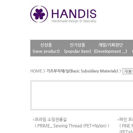
신상품
인기상품
개발/기획원단
(new product)
(popular item)
(Development ...)
HOME
>
기초부자재/실(Basic Subsidiary Materials)
>
프라임 소잉전용실
파인 프
( PRIME_ Sewing Thread (PET+Nylon) )
( FINE
(PET+N