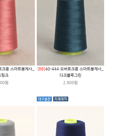
버로크용 스마트봉제사_
[BB]
40-444 오버로크용 스마트봉제사_
즈핑크
다크블루그린
800원
2,800원