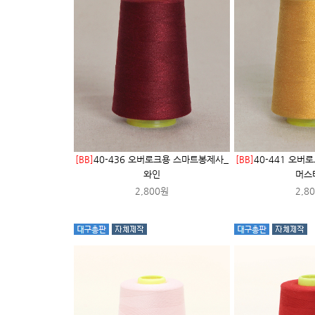
[BB]
40-436 오버로크용 스마트봉제사_
[BB]
40-441 오버
와인
머스
2,800원
2,8