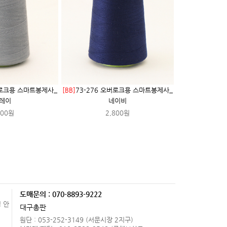
버로크용 스마트봉제사_
[BB]
73-276 오버로크용 스마트봉제사_
레이
네이비
800원
2,800원
도매문의 : 070-8893-9222
 안
대구총판
원단 : 053-252-3149 (서문시장 2지구)
.