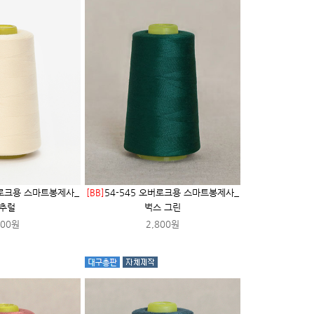
버로크용 스마트봉제사_
[BB]
54-545 오버로크용 스마트봉제사_
추럴
벅스 그린
800원
2,800원