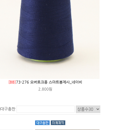
[BB]
73-276 오버로크용 스마트봉제사_네이비
2,800원
대구총판