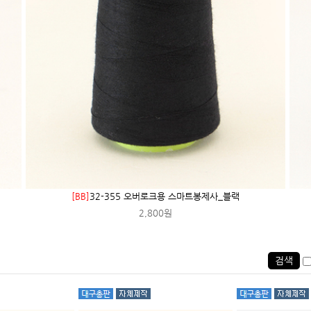
[BB]
32-355 오버로크용 스마트봉제사_블랙
2,800원
검색