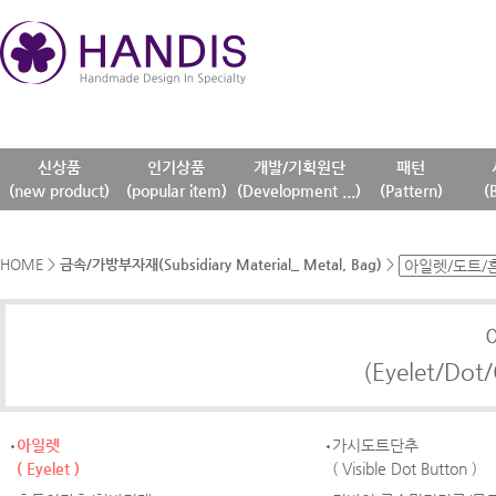
신상품
인기상품
개발/기획원단
패턴
(new product)
(popular item)
(Development ...)
(Pattern)
(
HOME
>
금속/가방부자재(Subsidiary Material_ Metal, Bag)
>
(Eyelet/Dot/
아일렛
가시도트단추
( Eyelet )
( Visible Dot Button )