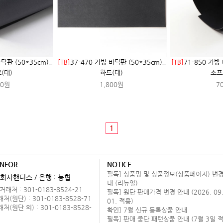
바닥판 (50*35cm)_
[TB]
37-470 가방 바닥판 (50*35cm)_
[TB]
71-850 가방
(대)
하드(대)
소프
00원
1,800원
7
1
INFOR
NOTICE
필독] 상품명 및 상품정보(상품페이지) 변경
회사핸디스 / 은행 : 농협
내 (리뉴얼)
래처 : 301-0183-8524-21
필독] 원단 판매가격 변경 안내 (2026. 09
(원단) : 301-0183-8528-71
01. 적용)
(원단 외) : 301-0183-8528-
확인] 7월 신규 등록상품 안내
필독] 판매 중단 패턴상품 안내 (7월 3일 적