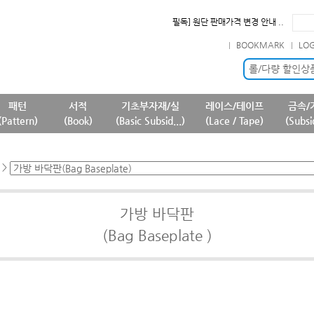
필독] 원단 판매가격 변경 안내 ..
확인] 7월 신규 등록상품 안내..
BOOKMARK
LO
필독] 판매 중단 패턴상품 안내 ..
필독] 상품명 및 상품정보(상품페..
롤/다량 할인상
패턴
서적
기초부자재/실
레이스/테이프
금속/
(Pattern)
(Book)
(Basic Subsid...)
(Lace / Tape)
(Subsi
>
가방 바닥판
(Bag Baseplate )