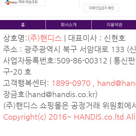
택배 배송조회
미확인입금자 확인
홈
회사소개
이용약관
상호명:
(주)핸디스
| 대표이사 : 신현호
주소 : 광주광역시 북구 서암대로 133 (신
사업자등록번호:509-86-00312 | 통신
구-20 호
고객행복센터:
1899-0970 , hand@hand
장금호(hand@handis.co.kr)
(주)핸디스 쇼핑몰은 공정거래 위원회에
Copyright(c) 2016~ HANDIS.co.ltd All