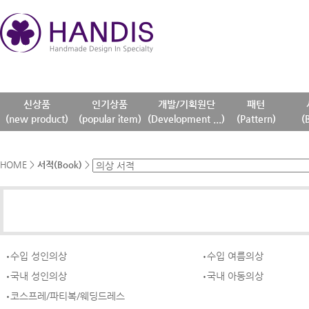
신상품
인기상품
개발/기획원단
패턴
(new product)
(popular item)
(Development ...)
(Pattern)
(
HOME
>
서적(Book)
>
수입 성인의상
수입 여름의상
국내 성인의상
국내 아동의상
코스프레/파티복/웨딩드레스