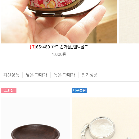
[IT]
65-480 하트 손거울_앤틱골드
4,000원
최신상품
낮은 판매가
높은 판매가
인기상품