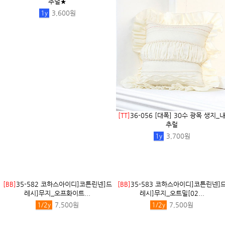
지_백아이
1
y
5,200원
[TT]
18-330 [대폭] 20수 광목 생지_내
추럴★
1
y
3,600원