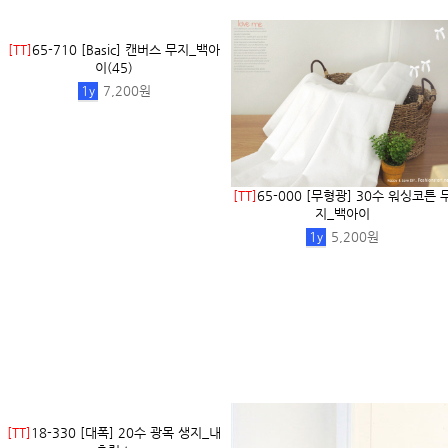
[CB]
31-741 빨간머리앤 원단 5 코튼 
인팅터치(145×71cm...
18,000원
[TB]
35-398 기획원단]바이오스판데님]
[TB]
35-042 기획원단]빈티지데님]미
베이직무지_네이비
움무지_블루
1/2
y
11,800원
1/2
y
11,800원
[TT]
65-710 [Basic] 캔버스 무지_백아
이(45)
1
y
7,200원
[TT]
65-000 [무형광] 30수 워싱코튼 