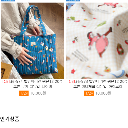
[CB]
36-574 빨간머리앤 원단12 20수
[CB]
36-573 빨간머리앤 원단12 20수
코튼 무지 리뉴얼_네이비
코튼 미니체크 리뉴얼_아이보리
1/2
y
10,000원
1/2
y
10,000원
인기상품