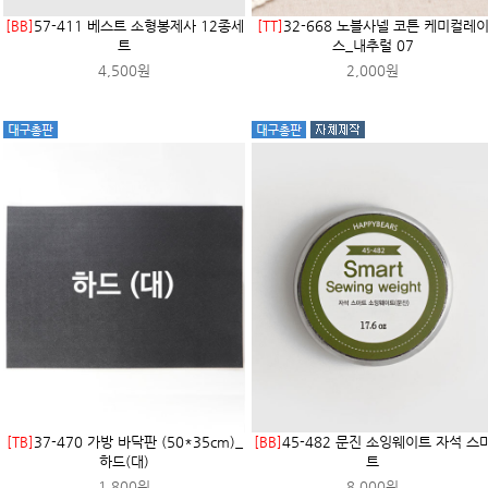
[BB]
57-411 베스트 소형봉제사 12종세
[TT]
32-668 노블사넬 코튼 케미컬레
트
스_내추럴 07
4,500원
2,000원
[TB]
37-470 가방 바닥판 (50*35cm)_
[BB]
45-482 문진 소잉웨이트 자석 스
하드(대)
트
1,800원
8,000원