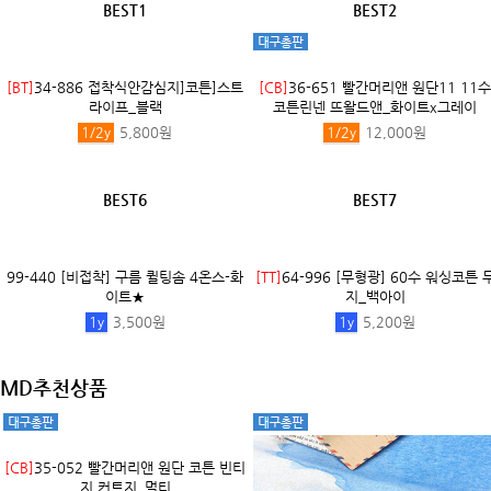
BEST1
BEST2
[BT]
34-886 접착식안감심지]코튼]스트
[CB]
36-651 빨간머리앤 원단11 11수
라이프_블랙
코튼린넨 뜨왈드앤_화이트x그레이
1/2
y
5,800원
1/2
y
12,000원
BEST6
BEST7
99-440 [비접착] 구름 퀼팅솜 4온스-화
이트★
1
y
3,500원