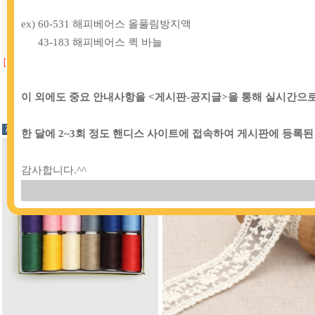
ex)
60-531 해피베어스 올풀림방지액
43-183 해피베어스 퀵 바늘
[IB]
07-129 [가와구찌] 스타일핀 실크핀
[TB]
36-039 뉴)25구 심플 보빈케이스
시침핀_얇은원단용
북알케이스
5,000원
3,500원
이 외에도 중요 안내사항을
<
게시판
-
공지글
>
을 통해 실시간으
한 달에
2~3
회 정도 핸디스 사이트에 접속하여 게시판에 등록
감사합니다
.^^