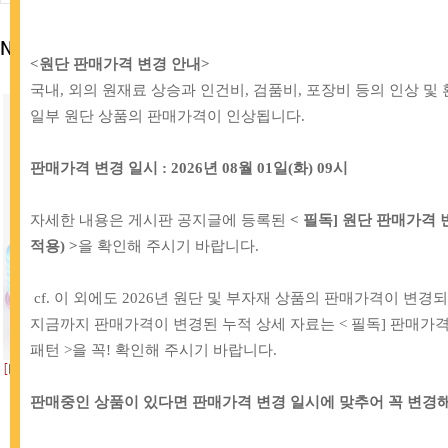
New product
<원단 판매가격 변경 안내
>
국내, 외의 원재료 상승과 인건비, 검품비, 포장비 등의 인상 및
일부 원단 상품의 판매가격이 인상됩니다.
판매가격 변경 일시 : 2026년 08월 01일(화) 09시
자세한 내용은 게시판 공지글에 등록된
< 필독] 원단 판매가격 변경 
적용) >
을 확인해 주시기 바랍니다.
cf. 이 외에도 2026년 원단 및 부자재 상품의 판매가격이 변경
지금까지 판매가격이 변경된 누적 상세 자료는 < 필독] 판매가격 
패턴
>을
꼭! 확인해 주시기 바랍니다.
[IB]
73-305 자수실 자수미싱 재봉실세트
[TT]
73-282 이태리 통가죽 슬림 크로
_36색
백 웨이빙 가방스트랩 10mm_브..
판매중인 상품이 있다면
판매가격 변경 일시에 맞추어
꼭 변경해
54,000원
9,000원