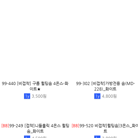
[BB]
25-257 고급 롤 스판심지_블랙
[BB]
31-638 고급 롤 스판심지_화이트
11,500원
11,500원
[BB]
27-219 [접착] 소프트 작심_화이트
[BB]
27-218 [접착] 하드 작심_화이트
★
1
y
5,300원