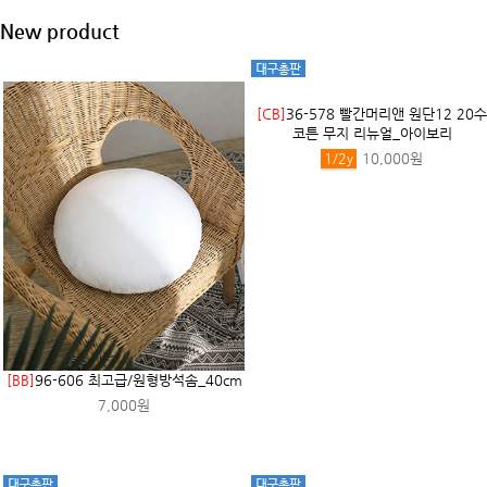
New product
[CB]
36-578 빨간머리앤 원단12 20수
코튼 무지 리뉴얼_아이보리
1/2
y
10,000원
[BB]
96-606 최고급/원형방석솜_40cm
7,000원