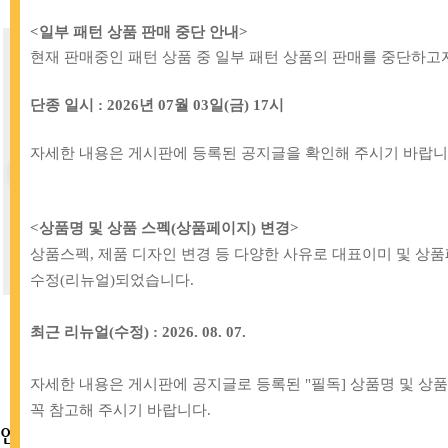
<일부 패턴 상품 판매 중단 안내
>
현재 판매중인 패턴 상품 중 일부 패턴 상품의 판매를 중단하고
단종 일시
: 2026
년
07
월
03
일
(
금
) 17
시
자세한 내용은 게시판에 등록된 공지글을 확인해 주시기 바랍
<
상품명 및 상품 스펙
(
상품페이지
)
변경>
상품스펙, 제품 디자인 변경 등 다양한 사유로 대표이미 및 상
수정(리뉴얼)되었습니다.
[IT]
72-887 [1롤] 마름모 가방끈
[IT]
72-886 [1롤] 마름모 가방끈
38mm_핑크&화이트
38mm_퍼플&화이트
최근 리뉴얼(수정) :
2026. 08. 07.
80,000원
80,000원
자세한 내용은 게시판에 공지글로 등록된
"
필독
]
상품명 및 상
꼭 참고해 주시기 바랍니
다
.
인기상품