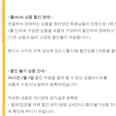
<롤(Roll) 상품 할인 판매>
연결하여 판매하는 상품을 원하셨던 회원님들의 요청으로
1팩 
1롤 단위로 구성된 상품을 새롭게 구성하여 할인하여 판매하고 
(기존 상품과 달리 고정된 할인율이 적용됩니다.)
[BB]
43-935 프라임 소잉전용실_40 블
[BB]
75-968 파인 프라임 소잉전용실
랙
_01 화이트
2,600원
2,800원
핸디스 사이트 우측 상단에 있는 [ 롤/다량 할인상품 ] 버튼을 
<할인 불가 상품 안내>
2025년 2월 3일
할인 적용을 절대 할 수 없는 상품리스트를
새롭게 수정/리뉴얼하여 등록하였습니다.
자세한 내용은 게시판에 공지글로 등록된
< 필독]입점몰 자체 할인 방지 방법 상세안내 (할인불가상품 안내
꼭 확인해 주시기 바랍니다.