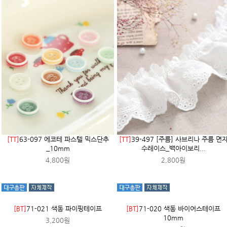
[TT]
63-097 에코테 파스텔 믹스단추
[TT]
39-497 [주름] 사브리나 주름 면
_10mm
수레이스_백아이보리...
4,800원
2,800원
[BT]
71-021 색동 파이핑테이프
[BT]
71-020 색동 바이어스테이프
10mm
3,200원