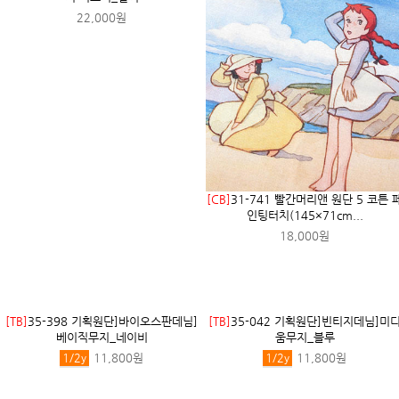
[TT]
64-996 [무형광] 60수 워싱코튼 
지_백아이
1
y
5,200원
MD추천상품
[CB]
35-052 빨간머리앤 원단 코튼 빈티
지 커트지_멀티
22,000원