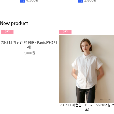
1
y
3,800원
99-440 [비접착] 구름 퀼팅솜 4온스-화
99-302 [비접착]가방전용 솜(MD-
이트★
228)_화이트
1
y
3,500원
1
y
4,800원