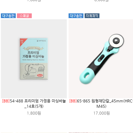
[BB]
54-488 프리미엄 가정용 미싱바늘
[BB]
65-865 원형재단칼_45mm(HRC
_14호(5개)
M45)
1,800원
17,000원