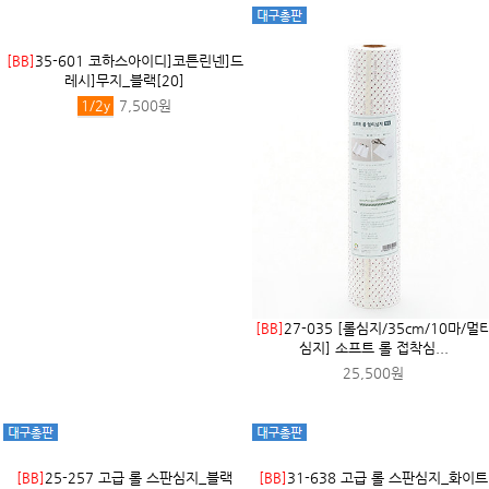
[TT]
36-056 [대폭] 30수 광목 생지_
추럴
1
y
3,700원
[BB]
35-582 코하스아이디]코튼린넨]드
[BB]
35-583 코하스아이디]코튼린넨]
레시]무지_오프화이트...
레시]무지_오트밀[02...
1/2
y
7,500원
1/2
y
7,500원