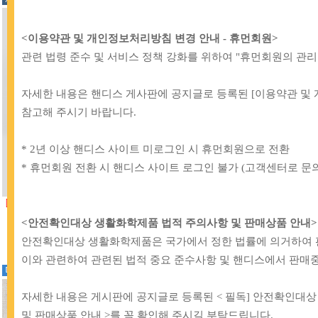
<이용약관 및 개인정보처리방침 변경 안내 - 휴먼회원
>
관련 법령 준수 및 서비스 정책 강화를 위하여 "휴먼회원의 관리
자세한 내용은 핸디스 게사판에 공지글로 등록된 [이용약관 및
참고해 주시기 바랍니다.
* 2년 이상 핸디스 사이트 미로그인 시 휴먼회원으로 전환
* 휴먼회원 전환 시 핸디스 사이트 로그인 불가 (고객센터로 문의
[BB]
71-017 해피베어스 고나 T단추 티
[BB]
43-183 해피베어스 퀵 바늘
단추 기구
12,000원
<안전확인대상 생활화학제품 법적 주의사항 및 판매상품 안내>
32,000원
안전확인대상 생활화학제품은 국가에서 정한 법률에 의거하여 
이와 관련하여 관련된 법적 중요 준수사항 및 핸디스에서 판매중
자세한 내용은 게시판에 공지글로 등록된
< 필독] 안전확인대
및 판매상품 안내 >
를 꼭 확인해 주시길 부탁드립니다.