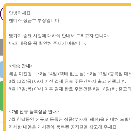
안녕하세요
.
핸디스 장금호 부장입니다
.
몇가지 중요 사항에 대하여 안내해 드리고자 합니다
.
아래 내용을 꼭 확인해 주시기 바랍니다
.
신상품
인기상품
개발/기획원단
패턴
(new product)
(popular item)
(Development ...)
(Pattern)
(
소잉DIY 도매 전문, 핸디스몰
<배송 안내>
배송 미진행 => 8월 14일 (택배 없는 날) ~ 8월 17일 (광복절 
회사소개, 주요 상품소개, 도매거래 안내
8월 13일(목) 09시 이전 결제 완료 주문건까지 출고 진행되며,
8월 13일(목) 09시 이후 결제 완료 주문건은 8월 18일(화) 
해피베어
<7
월 신규 등록상품 안내>
7월 한달동안 신규로 등록된 상품
(
부자재, 패턴
)
을 안내해 드립
자세한 내용은 게시판에 등록된 공지글을 참고해 주세요
.
부자재
개발원