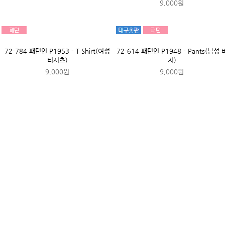
[BB]
99-249 [접착]니들홀릭 4온스 퀼팅
[BB]
99-520 비접착]퀼팅솜]3온스_화
솜_화이트
트
1
y
4,500원
1
y
2,800원
New product
73-212 패턴인 P1969 - Pants(여성 바
지)
7,000원