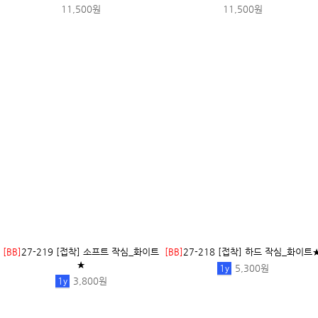
[BB]
35-601 코하스아이디]코튼린넨]드
레시]무지_블랙[20]
1/2
y
7,500원
[BB]
27-035 [롤심지/35cm/10마/멀
심지] 소프트 롤 접착심...
25,500원