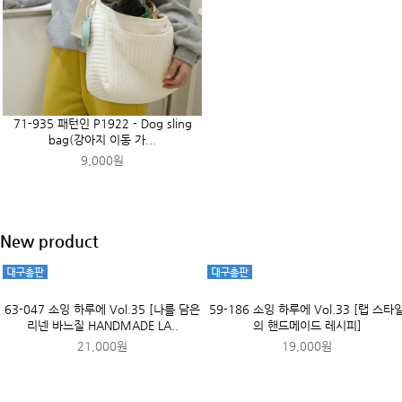
37-640 패턴인 P738-Baby suit (배냇
76-295 패턴인 P943 - Accessories
저고리)
(앞치마 2종)
7,000원
9,000원
71-646 패턴인 P1923 - Dog Harnes
(강아지 하네스)
7,000원