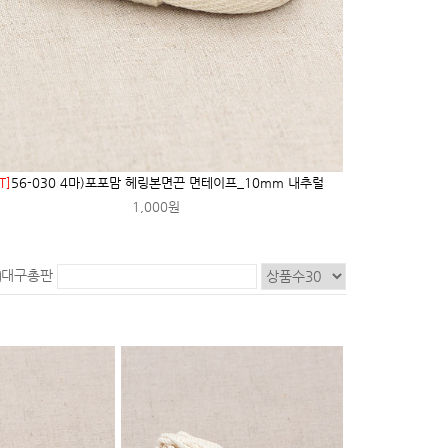
T]
56-030 4마)포포맘 헤링본면끈 면테이프_10mm 내추럴
1,000원
대구총판