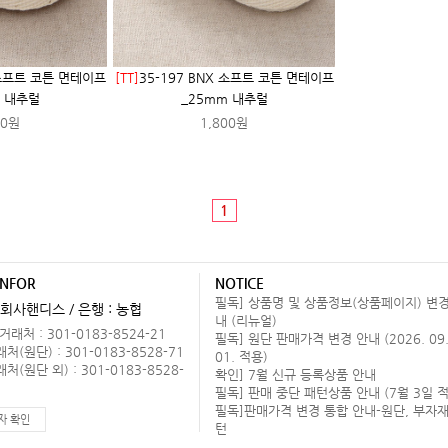
 소프트 코튼 면테이프
[TT]
35-197 BNX 소프트 코튼 면테이프
m 내추럴
_25mm 내추럴
00원
1,800원
1
INFOR
NOTICE
필독] 상품명 및 상품정보(상품페이지) 변경
회사핸디스 / 은행 : 농협
내 (리뉴얼)
래처 : 301-0183-8524-21
필독] 원단 판매가격 변경 안내 (2026. 09
(원단) : 301-0183-8528-71
01. 적용)
(원단 외) : 301-0183-8528-
확인] 7월 신규 등록상품 안내
필독] 판매 중단 패턴상품 안내 (7월 3일 적
필독]판매가격 변경 통합 안내-원단, 부자재
자 확인
턴