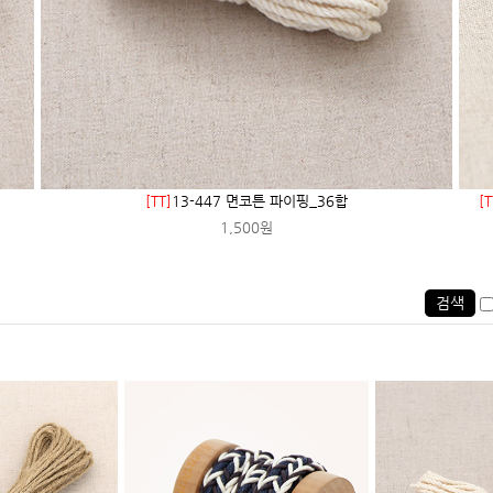
[TT]
13-447 면코튼 파이핑_36합
[T
1,500원
검색