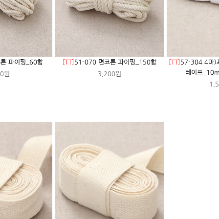
코튼 파이핑_60합
[TT]
51-070 면코튼 파이핑_150합
[TT]
57-304 4
테이프_10
00원
3,200원
1,