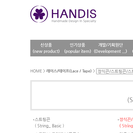
신상품
인기상품
개발/기획원단
(new product)
(popular item)
(Development ...)
HOME
>
레이스/테이프(Lace / Tape)
>
(S
스트링끈
장식끈/
( String_ Basic )
( Strin