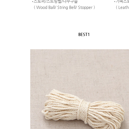
스토퍼/스트링벨/나무구슬
가죽스토
( Wood Ball/ String Bell/ Stopper )
( Leath
BEST1