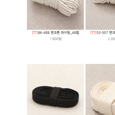
[TT]
86-488 면코튼 파이핑_48합
[TT]
53-307 면
1,800원
2,0