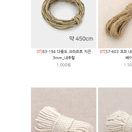
[IT]
83-194 다용도 크라프트 지끈
[IT]
57-603 코코
3mm_내추럴
베
1,000원
1,5