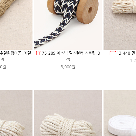
 내추럴원형마끈_메텔
[IT]
75-289 에스닉 믹스컬러 스트링_3
[TT]
13-448 
이지
색
1,
00원
3,000원