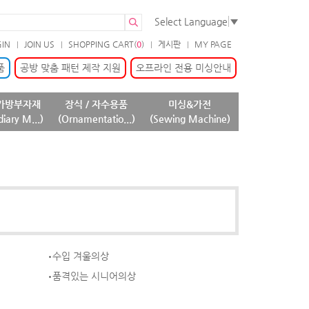
Select Language
▼
GIN
JOIN US
SHOPPING CART(
0
)
게시판
MY PAGE
품
공방 맞춤 패턴 제작 지원
오프라인 전용 미싱안내
가방부자재
장식 / 자수용품
미싱&가전
diary M...)
(Ornamentatio...)
(Sewing Machine)
수입 겨울의상
품격있는 시니어의상