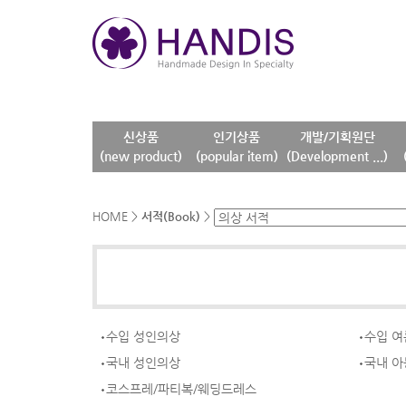
신상품
인기상품
개발/기획원단
(new product)
(popular item)
(Development ...)
HOME
>
서적(Book)
>
수입 성인의상
수입 
국내 성인의상
국내 
코스프레/파티복/웨딩드레스