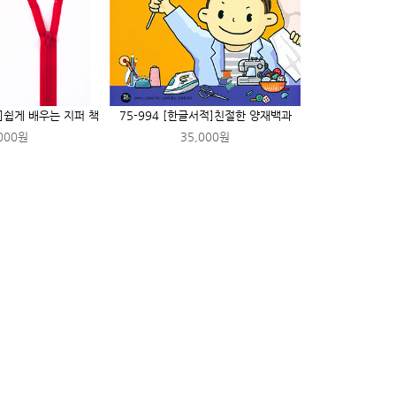
적]쉽게 배우는 지퍼 책
75-994 [한글서적]친절한 양재백과
000원
35,000원