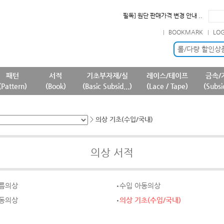
필독] 원단 판매가격 변경 안내 ..
확인] 7월 신규 등록상품 안내..
BOOKMARK
LO
필독] 판매 중단 패턴상품 안내 ..
필독] 상품명 및 상품정보(상품페..
롤/다량 할인상
패턴
서적
기초부자재/실
레이스/테이프
금속/
(Pattern)
(Book)
(Basic Subsid...)
(Lace / Tape)
(Subsi
>
의상 기초(수입/국내)
의상 서적
여름의상
수입 아동의상
아동의상
의상 기초(수입/국내)