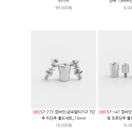
티기구
단추 13mm
99,000원
6,0
[BB]
57-773 컴바인)금속멀티기구 T단
[BB]
57-147 컴바
추 티단추 몰드세트_13mm
링 도트단추 몰
18,000원
16,0