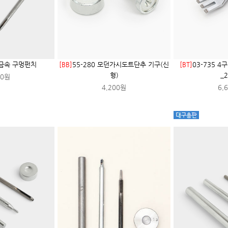
2 금속 구멍펀치
[BB]
55-280 모던가시도트단추 기구(신
[BT]
03-735 
형)
_
00원
4,200원
6,