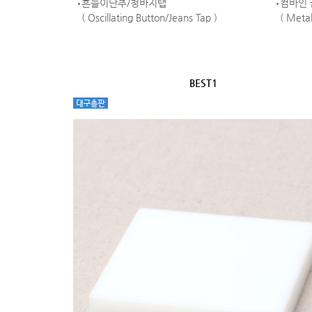
흔들이단추/청바지탭
컴바인
( Oscillating Button/Jeans Tap )
( Meta
BEST1