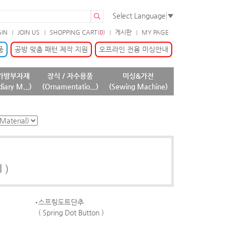
Select Language
▼
GIN
JOIN US
SHOPPING CART(
0
)
게시판
MY PAGE
품
공방 맞춤 패턴 제작 지원
오프라인 전용 미싱안내
가방부자재
장식 / 자수용품
미싱&가전
diary M...)
(Ornamentatio...)
(Sewing Machine)
 )
스프링도트단추
( Spring Dot Button )