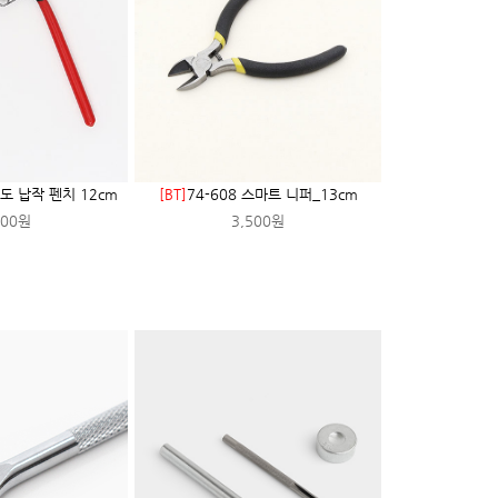
용도 납작 펜치 12cm
[BT]
74-608 스마트 니퍼_13cm
800원
3,500원