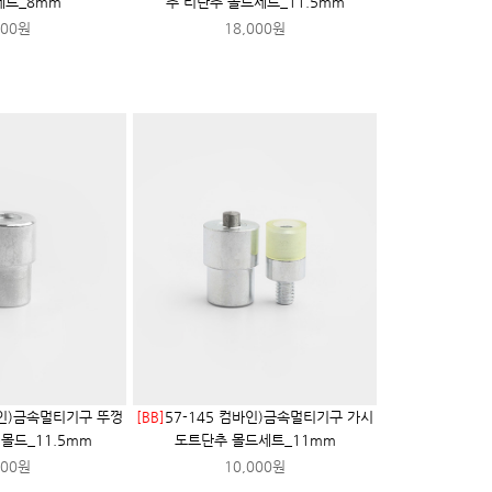
세트_8mm
추 티단추 몰드세트_11.5mm
500원
18,000원
바인)금속멀티기구 뚜껑
[BB]
57-145 컴바인)금속멀티기구 가시
몰드_11.5mm
도트단추 몰드세트_11mm
000원
10,000원