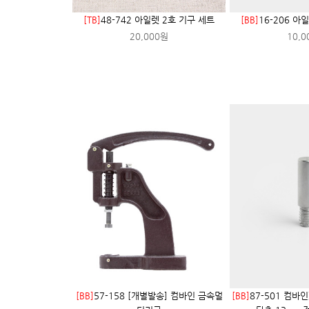
[TB]
48-742 아일렛 2호 기구 세트
[BB]
16-206 아
20,000원
10,0
[BB]
57-158 [개별발송] 컴바인 금속멀
[BB]
87-501 컴바