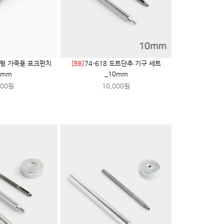
4구형 가죽용 포크펀치
[BB]
74-618 도트단추 기구 세트
2mm
_10mm
600원
10,000원