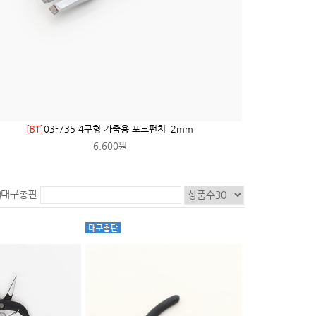
[BT]
03-735 4구형 가죽용 포크펀치_2mm
6,600원
대구총판