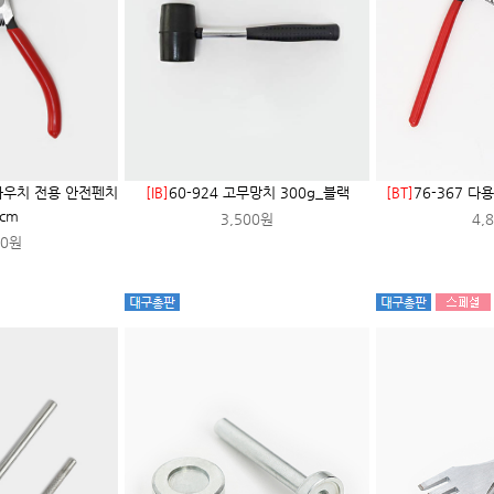
임파우치 전용 안전펜치
[IB]
60-924 고무망치 300g_블랙
[BT]
76-367 다
4cm
3,500원
4,
00원