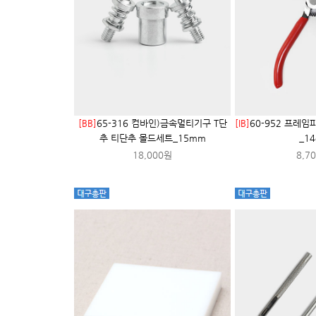
[BB]
65-316 컴바인)금속멀티기구 T단
[IB]
60-952 프레
추 티단추 몰드세트_15mm
_1
18,000원
8,7