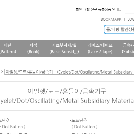
확인] 7월 신규 등록상품 안내..
필독] 판매 중단 패턴상품 안내 ..
BOOKMARK
LO
필독] 상품명 및 상품정보(상품페..
필독] 원단 판매가격 변경 안내 ..
롤/다량 할인상
패턴
서적
기초부자재/실
레이스/테이프
금속/
(Pattern)
(Book)
(Basic Subsid...)
(Lace / Tape)
(Subsi
>
아일렛/도트/흔들이/금속기구
Eyelet/Dot/Oscillating/Metal Subsidiary Material
트단추
도트단추
le Dot Button )
( Dot Button )