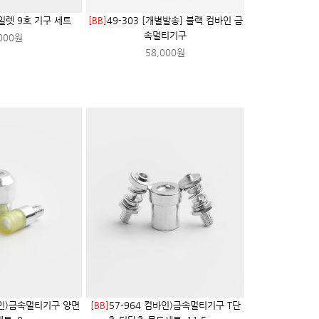
아일렛 9호 기구 세트
[BB]
49-303 [개별발송] 블랙 컴바인 금
속멀티기구
000원
58,000원
바인)금속멀티기구 양면
[BB]
57-964 컴바인)금속멀티기구 T단