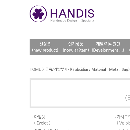
신상품
인기상품
개발/기획원단
(new product)
(popular item)
(Development ...)
HOME
>
금속/가방부자재(Subsidiary Material_ Metal, Bag)
(
아일렛
가시도
( Eyelet )
( Visib