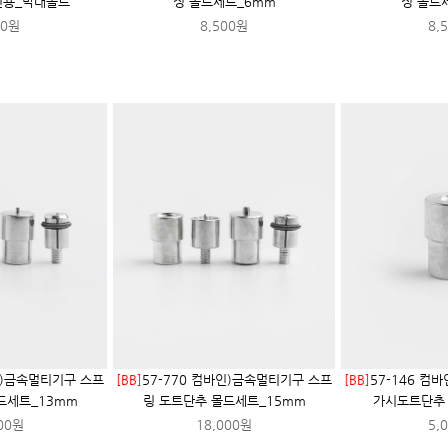
전용_막대몰드
징 몰드세트_6mm
징 몰드
00원
8,500원
8,
인)금속멀티기구 스프
[BB]
57-770 컴바인)금속멀티기구 스프
[BB]
57-146 컴
드세트_13mm
링 도트단추 몰드세트_15mm
가시도트단추 
00원
18,000원
5,