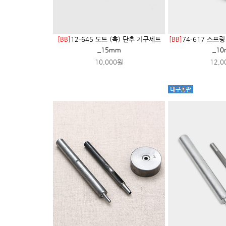
[BB]
12-645 도트 (훅) 단추 기구세트
[BB]
74-617 스프
_15mm
_1
10,000원
12,0