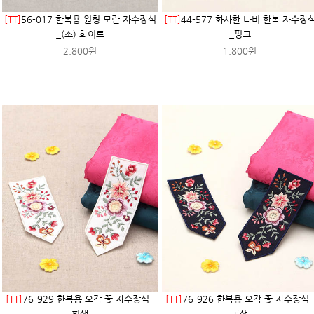
[TT]
56-017 한복용 원형 모란 자수장식
[TT]
44-577 화사한 나비 한복 자수장
_(소) 화이트
_핑크
2,800원
1,800원
[TT]
76-929 한복용 오각 꽃 자수장식_
[TT]
76-926 한복용 오각 꽃 자수장식_
흰색
곤색