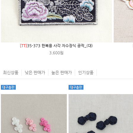
[TT]
35-373 한복용 사각 자수장식 공작_(대)
3,600원
최신상품
낮은 판매가
높은 판매가
인기상품