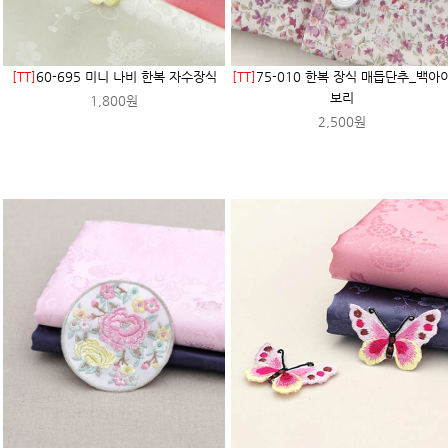
[TT]
60-695 미니 나비 한복 자수장식
[TT]
75-010 한복 장식 매듭단추_백아
보리
1,800원
2,500원