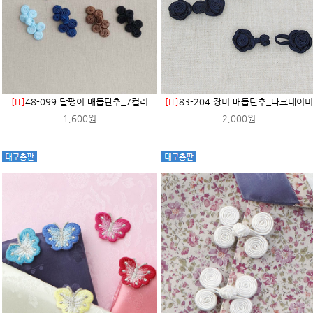
[IT]
48-099 달팽이 매듭단추_7컬러
[IT]
83-204 장미 매듭단추_다크네이비
1,600원
2,000원