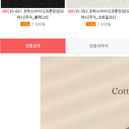
[BB]
35-601 코하스아이디]코튼린넨]드
[BB]
35-583 코하스아이디]코튼린넨]
레시]무지_블랙[20]
레시]무지_오트밀[02]
1/2
y
7,500원
1/2
y
7,500원
상품설명
상품이미지