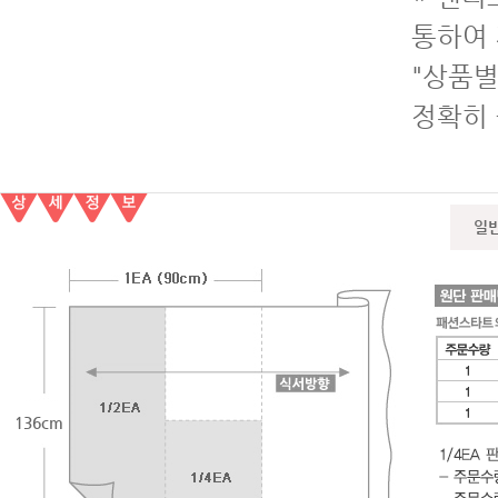
통하여 
"상품별
정확히
일
136cm