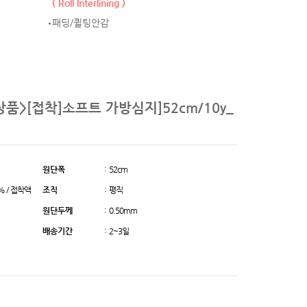
( Roll Interlining )
패딩/퀼팅안감
롤상품>[접착]소프트 가방심지]52cm/10y_
원단폭
: 52cm
% / 접착액
조직
: 평직
원단두께
: 0.50mm
배송기간
: 2~3일