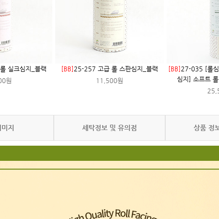
급 롤 실크심지_블랙
[BB]
25-257 고급 롤 스판심지_블랙
[BB]
27-035 [롤
심지] 소프트 
00원
11,500원
25,
이미지
세탁정보 및 유의점
상품 정