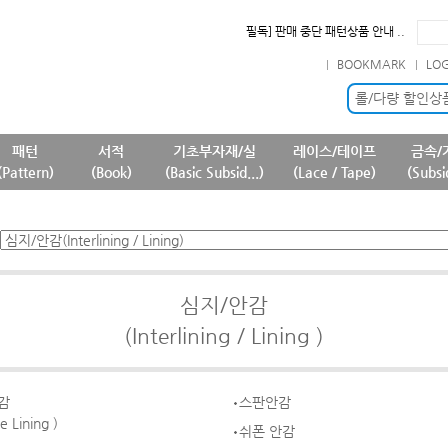
필독] 판매 중단 패턴상품 안내 ..
필독] 원단 판매가격 변경 안내 ..
BOOKMARK
LO
확인] 7월 신규 등록상품 안내..
필독] 상품명 및 상품정보(상품페..
롤/다량 할인상
패턴
서적
기초부자재/실
레이스/테이프
금속/
(Pattern)
(Book)
(Basic Subsid...)
(Lace / Tape)
(Subsi
심지/안감
(Interlining / Lining )
감
스판안감
de Lining )
쉬폰 안감