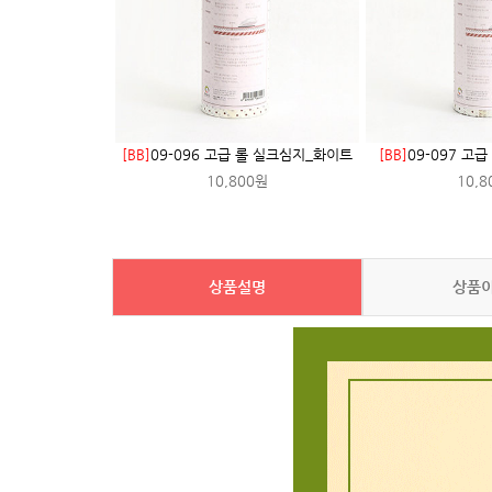
[BB]
09-096 고급 롤 실크심지_화이트
[BB]
09-097 고
10,800원
10,8
상품설명
상품