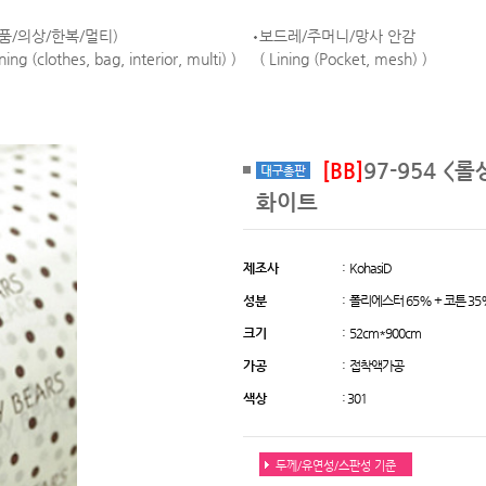
품/의상/한복/멀티)
보드레/주머니/망사 안감
ining (clothes, bag, interior, multi) )
( Lining (Pocket, mesh) )
[BB]
97-954 <
화이트
제조사
: KohasiD
성분
: 폴리에스터 65% + 코튼 35
크기
: 52cm*900cm
가공
: 접착액가공
색상
: 301
두께/유연성/스판성 기준