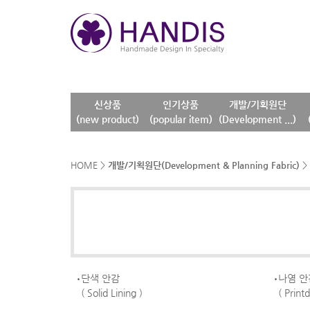
신상품
인기상품
개발/기획원단
(new product)
(popular item)
(Development ...)
HOME
>
개발/기획원단(Development & Planning Fabric)
>
단색 안감
나염 안
( Solid Lining )
( Print