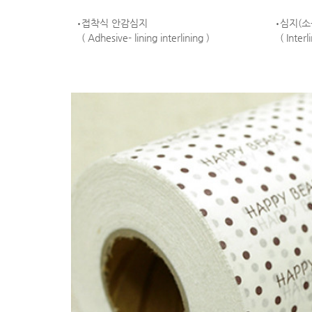
접착식 안감심지
심지(소
( Adhesive- lining interlining )
( Interl