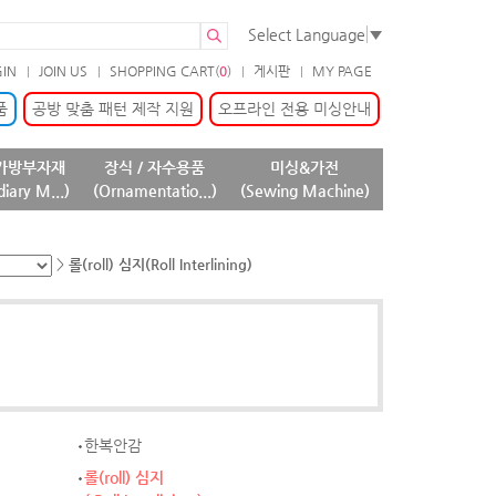
Select Language
▼
GIN
JOIN US
SHOPPING CART(
0
)
게시판
MY PAGE
품
공방 맞춤 패턴 제작 지원
오프라인 전용 미싱안내
가방부자재
장식 / 자수용품
미싱&가전
diary M...)
(Ornamentatio...)
(Sewing Machine)
>
롤(roll) 심지(Roll Interlining)
한복안감
롤(roll) 심지