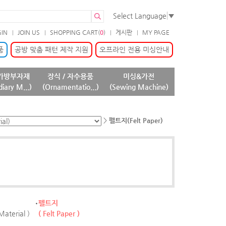
Select Language
▼
GIN
JOIN US
SHOPPING CART(
0
)
게시판
MY PAGE
품
공방 맞춤 패턴 제작 지원
오프라인 전용 미싱안내
가방부자재
장식 / 자수용품
미싱&가전
diary M...)
(Ornamentatio...)
(Sewing Machine)
>
펠트지(Felt Paper)
펠트지
Material )
( Felt Paper )