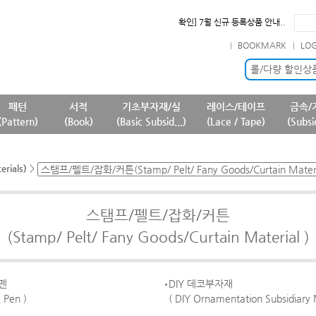
확인] 7월 신규 등록상품 안내..
필독] 상품명 및 상품정보(상품페..
BOOKMARK
LO
필독] 판매 중단 패턴상품 안내 ..
필독] 원단 판매가격 변경 안내 ..
롤/다량 할인상
패턴
서적
기초부자재/실
레이스/테이프
금속/
(Pattern)
(Book)
(Basic Subsid...)
(Lace / Tape)
(Subsi
rials)
>
스탬프/펠트/잡화/커튼
(Stamp/ Pelt/ Fany Goods/Curtain Material )
펜
DIY 데코부자재
c Pen )
( DIY Ornamentation Subsidiary 