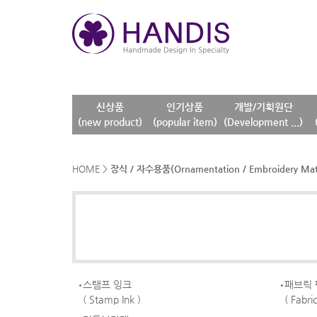
신상품
인기상품
개발/기획원단
(new product)
(popular item)
(Development ...)
HOME
>
장식 / 자수용품(Ornamentation / Embroidery Mate
스탬프 잉크
패브릭 
( Stamp Ink )
( Fabri