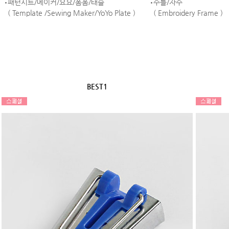
패턴시트/메이커/요요/폼폼/태슬
수틀/자수
( Template /Sewing Maker/YoYo Plate )
( Embroidery Frame )
BEST1