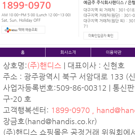
1899-0970
예금주 주식회사핸디스 / 은행 
대구지역 외 거래처 : 301-0183
AM 10:00~PM 5:00 (Lunch 12:00~13:00)
대구지역 거래처(원단) : 301-0
Sat, Sun, Holiday OFF
대구지역 거래처(원단 외) : 301
71
택배 배송조회
미확인입금자 확인
홈
회사소개
이용약관
상호명:
(주)핸디스
| 대표이사 : 신현호
주소 : 광주광역시 북구 서암대로 133 (신
사업자등록번호:509-86-00312 | 통신
구-20 호
고객행복센터:
1899-0970 , hand@hand
장금호(hand@handis.co.kr)
(주)핸디스 쇼핑몰은 공정거래 위원회에