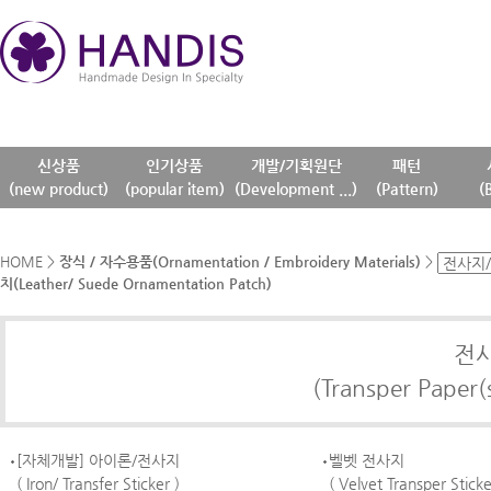
신상품
인기상품
개발/기획원단
패턴
(new product)
(popular item)
(Development ...)
(Pattern)
(
HOME
>
장식 / 자수용품(Ornamentation / Embroidery Materials)
>
치(Leather/ Suede Ornamentation Patch)
전
(Transper Paper(
[자체개발] 아이론/전사지
벨벳 전사지
( Iron/ Transfer Sticker )
( Velvet Transper Sticke