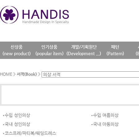
신상품
인기상품
개발/기획원단
패턴
(new product)
(popular item)
(Development ...)
(Pattern)
(
HOME
>
서적(Book)
>
수입 성인의상
수입 여름의상
국내 성인의상
국내 아동의상
코스프레/파티복/웨딩드레스