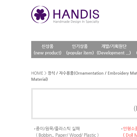
신상품
인기상품
개발/기획원단
(new product)
(popular item)
(Development ...)
HOME
>
장식 / 자수용품(Ornamentation / Embroidery Mate
Material)
(
종이/원목/플라스틱 실패
인형소
( Bobbin_ Paper/ Wood/ Plastic )
( Doll 