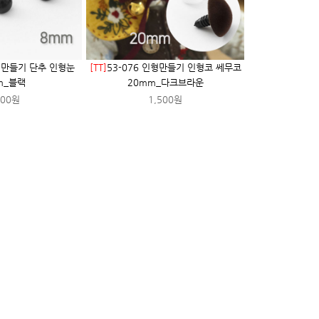
인형만들기 단추 인형눈
[TT]
53-076 인형만들기 인형코 쎄무코
m_블랙
20mm_다크브라운
800원
1,500원