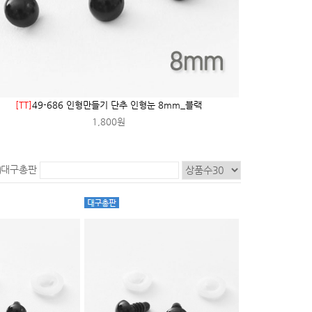
[TT]
49-686 인형만들기 단추 인형눈 8mm_블랙
1,800원
대구총판