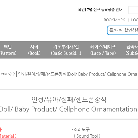
확인] 7월 신규 등록상품 안내..
필독] 상품명 및 상품정보(상품페..
BOOKMARK
LO
필독] 판매 중단 패턴상품 안내 ..
필독] 원단 판매가격 변경 안내 ..
롤/다량 할인상
패턴
서적
기초부자재/실
레이스/테이프
금속/
(Pattern)
(Book)
(Basic Subsid...)
(Lace / Tape)
(Subsi
rials)
>
인형/유아/실패/핸드폰장식
Doll/ Baby Product/ Cellphone Ornamentation
품
소리도구
Material )
( Sound Tool )