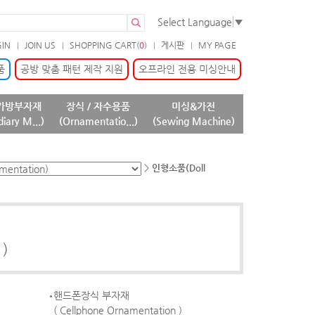
Select Language
▼
GIN
JOIN US
SHOPPING CART(
0
)
게시판
MY PAGE
품
공방 맞춤 패턴 제작 지원
오프라인 전용 미싱안내
가방부자재
장식 / 자수용품
미싱&가전
diary M...)
(Ornamentatio...)
(Sewing Machine)
>
인형소품(Doll
 )
핸드폰장식 부자재
( Cellphone Ornamentation )