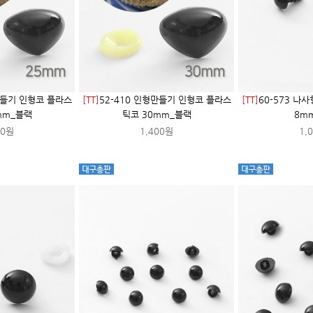
만들기 인형코 플라스
[TT]
52-410 인형만들기 인형코 플라스
[TT]
60-573 나
mm_블랙
틱코 30mm_블랙
8m
00원
1,400원
1,