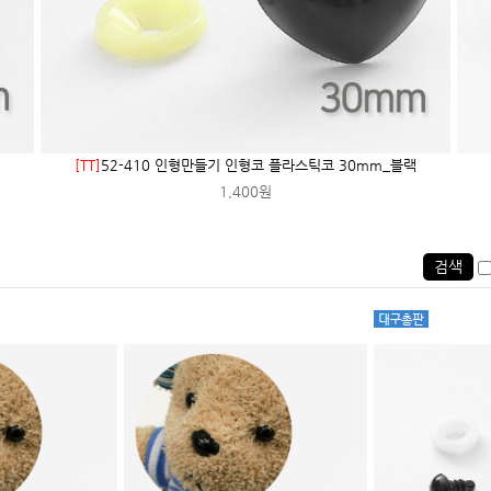
[TT]
52-410 인형만들기 인형코 플라스틱코 30mm_블랙
1,400원
검색