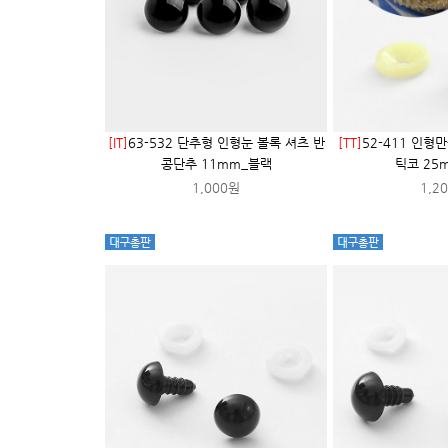
[IT]
63-532 단추형 인형눈 볼록 셔츠 반
[TT]
52-411 인형
콩단추 11mm_블랙
틱코 25
1,000원
1,2