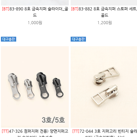
[BT]
83-890 8호 금속지퍼 슬라이더_골
[BT]
83-882 8호 금속지퍼 스토퍼 세트
드
골드
1,000원
1,200원
[TT]
47-326 점퍼지퍼 전용) 양면지퍼고
[TT]
72-044 3호 지퍼고리 빈티지 슬