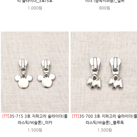
리 슬라이더_3호/5호
이더 (금속지퍼용)_실버
1,000원
800원
[TT]
35-715 3호 지퍼고리 슬라이더(플
[TT]
35-700 3호 지퍼고리 슬라이더(
라스틱/비슬론)_미카
라스틱/비슬론)_블루독
1,500원
1,500원