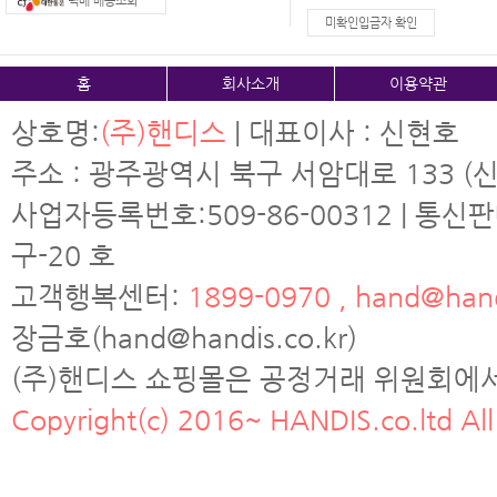
택배 배송조회
미확인입금자 확인
홈
회사소개
이용약관
상호명:
(주)핸디스
| 대표이사 : 신현호
주소 : 광주광역시 북구 서암대로 133 (신
사업자등록번호:509-86-00312 | 통신
구-20 호
고객행복센터:
1899-0970 , hand@hand
장금호(hand@handis.co.kr)
(주)핸디스 쇼핑몰은 공정거래 위원회에
Copyright(c) 2016~ HANDIS.co.ltd All